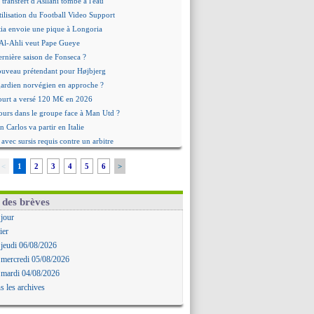
e transfert d'Asllani tombe à l'eau
tilisation du Football Video Support
ia envoie une pique à Longoria
: Al-Ahli veut Pape Gueye
ernière saison de Fonseca ?
uveau prétendant pour Højbjerg
 gardien norvégien en approche ?
urt a versé 120 M€ en 2026
tours dans le groupe face à Man Utd ?
n Carlos va partir en Italie
 avec sursis requis contre un arbitre
'est signé pour Luca Zidane (off.)
<
1
2
3
4
5
6
>
Ruggeri en route pour Aston Villa
lipe Luis soutient Biereth
ala prêté à Getafe (officiel)
 des brèves
 va signer en Croatie
 jour
aples vise Gabriel Jesus
ier
antuono prêté à la Fiorentina (off.)
 jeudi 06/08/2026
 accord avec le Barça pour Rodri ?
 mercredi 05/08/2026
ise a prolongé (officiel)
 mardi 04/08/2026
miyasu a convaincu (officiel)
s les archives
esio - "ce n'est pas idéal"
 Oppong signe pour 4 ans (officiel)