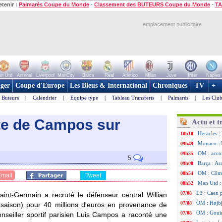
etenir :
Palmarès Coupe du Monde
-
Classement des BUTEURS Coupe du Monde
-
TA
emplacement publicitaire
n Utd
Arsenal
Liverpool
ManCity
Barca
Real
Atletico
Milan
Juve
Inter
Naples
ger
Coupe d'Europe
Les Bleus & International
Chroniques
TV
+
Buteurs
|
Calendrier
|
Equipe type
|
Tableau Transferts
|
Palmarès
|
Les Club
te de Campos sur
Actu et t
Heracles : 
10h10
Monaco : 
09h49
OM : acco
09h35
5
Barça : Ar
09h08
OM : Côme
08h54
Email
Tweet
Man Utd : 
08h32
L3 : Caen 
07/08
int-Germain a recruté le défenseur central Willian
OM : Højbj
07/08
saison) pour 40 millions d'euros en provenance de
OM : Gouir
07/08
onseiller sportif parisien Luis Campos a raconté une