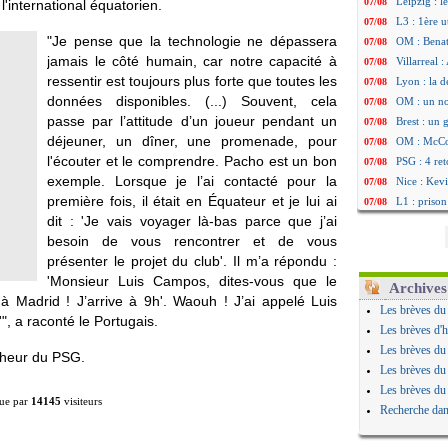
Leipzig : l
07/08
l'international équatorien.
L3 : 1ère u
07/08
"Je pense que la technologie ne dépassera
OM : Benat
07/08
jamais le côté humain, car notre capacité à
Villarreal 
07/08
ressentir est toujours plus forte que toutes les
Lyon : la d
07/08
données disponibles. (...) Souvent, cela
OM : un no
07/08
passe par l’attitude d’un joueur pendant un
Brest : un
07/08
déjeuner, un dîner, une promenade, pour
OM : McCo
07/08
l'écouter et le comprendre. Pacho est un bon
PSG : 4 re
07/08
exemple. Lorsque je l’ai contacté pour la
Nice : Kevi
07/08
première fois, il était en Équateur et je lui ai
L1 : prison
07/08
dit : 'Je vais voyager là-bas parce que j’ai
Leganés : c
07/08
besoin de vous rencontrer et de vous
Atletico : 
07/08
présenter le projet du club'. Il m’a répondu :
Monaco : Fi
07/08
'Monsieur Luis Campos, dites-vous que le
Lyon : Mang
07/08
Archives
 Madrid ! J’arrive à 9h'. Waouh ! J’ai appelé Luis
PSG : Nsoki
07/08
Les brèves du
", a raconté le Portugais.
Arsenal : N
07/08
Les brèves d'h
Real : Mast
07/08
Les brèves du
onheur du PSG.
Man City :
07/08
Les brèves du
Rennes : Ha
07/08
Les brèves du
ue par
14145
visiteurs
Palace : To
07/08
Recherche dan
OM : B. Gen
07/08
TFC : Sion
07/08