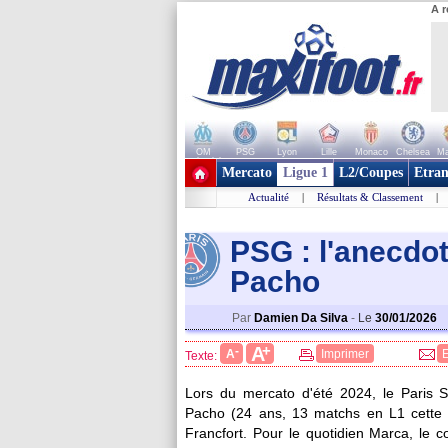
A r
OM
PSG
Lyon
Lille
Monaco
Chelsea
Ma
+ de clubs
Mercato
Ligue 1
L2/Coupes
Etran
Actualité
|
Résultats & Classement
|
PSG : l'anecdo
Pacho
Par
Damien Da Silva
-
Le
30/01/2026
+
A
-
A
Imprimer
Texte:
Lors du mercato d'été 2024, le Paris Sa
Pacho
(24 ans, 13 matchs en L1 cette 
Francfort. Pour le quotidien Marca, le c