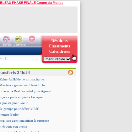
BLEAU PHASE FINALE Coupe du Monde
Résultats
Bayern
Dortmund
Classements
Calendriers
s
|
ransferts 24h/24
Reine-Adélaïde, le sort s'acharne...
Mawissa a gravement blessé Uche
rd avec la Real Sociedad pour Aguerd
aujo va partir en prêt à Liverpool
 pousse pour Gouiri
le groupe pour défier le PSG
premier leader
erg, son agent maintient le suspense
i évoque son avenir