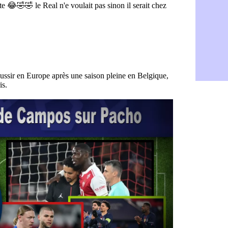
Tottenham 
07/08
Barça : l'a
07/08
FIFA : la C
06/08
CdM 2030 :
06/08
Rennes : Em
06/08
Côte d'Ivoi
06/08
Rennes : H
06/08
Man City :
06/08
Man Utd : Z
06/08
Amical : M
06/08
Nantes : De
06/08
OM : le clu
06/08
Monaco : l
06/08
FIFA : Teb
06/08
FIFA : l'UE
06/08
PSG : Teba
06/08
Real : Vini
06/08
Lyon : Man
06/08
OM : une o
06/08
Real : c'es
06/08
Troyes : Ju
06/08
PSG : Aklio
06/08
OM : une o
06/08