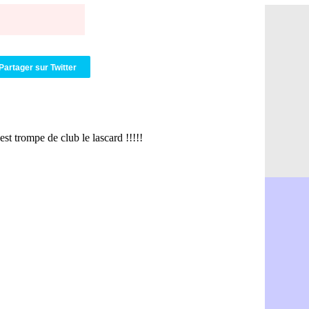
PSG : Live
07/08
Norvège : 
07/08
PSG : Mbay
07/08
Monaco : F
07/08
Grenade : 
07/08
Partager sur Twitter
Juve : Zheg
07/08
OM : Aguer
07/08
Arsenal : G
07/08
Nantes : d
07/08
Monaco : l
07/08
Man Utd : B
07/08
Man City :
07/08
Naples : l
07/08
OM : Lucas
07/08
PSG : le co
07/08
PSG : une 
07/08
Francfort :
07/08
Strasbourg 
07/08
Monaco : F
07/08
Dortmund :
07/08
Barça : pr
07/08
Argentine :
07/08