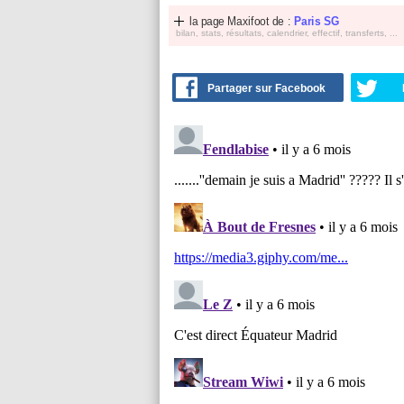
la page Maxifoot de :
Paris SG
bilan, stats, résultats, calendrier, effectif, transferts, ...
Partager sur Facebook