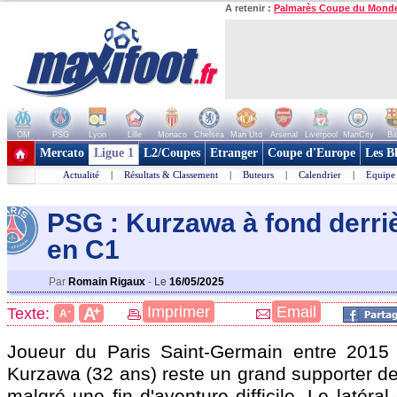
A retenir :
Palmarès Coupe du Mond
OM
PSG
Lyon
Lille
Monaco
Chelsea
Man Utd
Arsenal
Liverpool
ManCity
Ba
+ de clubs
Mercato
Ligue 1
L2/Coupes
Etranger
Coupe d'Europe
Les B
Actualité
|
Résultats & Classement
|
Buteurs
|
Calendrier
|
Equipe
PSG : Kurzawa à fond derriè
en C1
Par
Romain Rigaux
-
Le
16/05/2025
+
Imprimer
Email
A
Texte:
-
A
Joueur du Paris Saint-Germain entre 2015 
Kurzawa (32 ans) reste un grand supporter de
malgré une fin d'aventure difficile. Le latéra