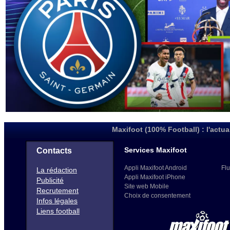
Maxifoot (100% Football) : l'actua
Services Maxifoot
Contacts
Appli Maxifoot Android
Flu
La rédaction
Appli Maxifoot iPhone
Publicité
Site web Mobile
Recrutement
Choix de consentement
Infos légales
Liens football