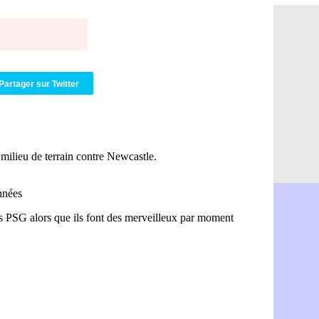
Rennes : u
05/08
VIDEO : Th
05/08
Dunkerque 
05/08
Lyon : Man
05/08
Amical : Ar
05/08
Amical : lo
05/08
Partager sur Twitter
Man City :
05/08
LdC : Fene
05/08
Al-Diriyah 
05/08
Atletico : 
05/08
Amical : p
05/08
VIDEO : le
05/08
CdM 2030 :
05/08
PSG : la c
05/08
Newcastle :
05/08
Real : une 
05/08
Amical : l
05/08
Monaco : Ca
05/08
Atletico : 
05/08
Real : Dio
05/08
Arsenal : H
05/08
Man Utd : B
05/08