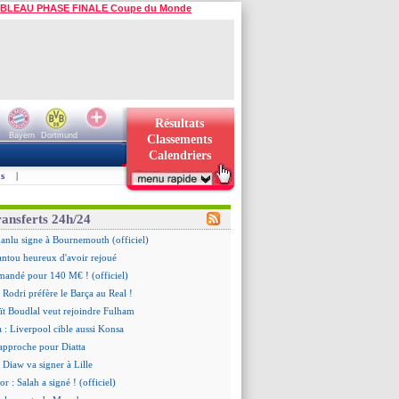
BLEAU PHASE FINALE Coupe du Monde
Résultats
Bayern
Dortmund
Classements
Calendriers
s
|
ransferts 24h/24
Juanlu signe à Bournemouth (officiel)
ntou heureux d'avoir rejoué
mandé pour 140 M€ ! (officiel)
 Rodri préfère le Barça au Real !
ït Boudlal veut rejoindre Fulham
a : Liverpool cible aussi Konsa
approche pour Diatta
 Diaw va signer à Lille
r : Salah a signé ! (officiel)