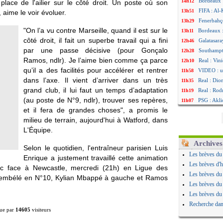
Bordeaux 
14h12
place de l'ailier sur le côté droit. Un poste où son
FIFA : Al-
13h51
aime le voir évoluer.
Fenerbahç
13h29
"On l’a vu contre Marseille, quand il est sur le
Bordeaux :
13h11
côté droit, il fait un superbe travail qui a fini
Galatasara
12h46
par une passe décisive (pour Gonçalo
Southampto
12h28
Ramos, ndlr). Je l’aime bien comme ça parce
Real : Vin
12h10
qu’il a des facilités pour accélérer et rentrer
VIDEO : un
11h58
dans l’axe. Il vient d’arriver dans un très
Real : Dio
11h35
grand club, il lui faut un temps d’adaptation
Real : Rodr
11h19
(au poste de N°9, ndlr), trouver ses repères,
PSG : Aklio
11h07
et il fera de grandes choses", a promis le
Médias : l
10h53
milieu de terrain, aujourd'hui à Watford, dans
PSG : pas 
10h36
L'Équipe.
Real : ça 
10h13
Barça : Fe
09h51
Archives
Selon le quotidien, l'entraîneur parisien Luis
FIFA : des
09h32
Les brèves du
Enrique a justement travaillé cette animation
Abha : c'es
09h11
Les brèves d'h
hoc face à Newcastle, mercredi (21h) en Ligue des
Real : rép
08h57
Les brèves du
Dembélé en N°10, Kylian Mbappé à gauche et Ramos
Arsenal : 
08h39
Les brèves du
Al-Ahli : 
08h22
Les brèves du
PSG : Luis
00h06
Recherche dan
ue par
14605
visiteurs
Monaco : P
05/08
Rennes : Za
05/08