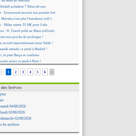
: les mots de Mavuba
Khelaïfi président ? Tebas dit non
e : Greenwood savoure son premier but
 Mavuba n'est plus l'entraîneur (off.)
y : Milan rejette 35 M€ pour Leão
n : D. Traoré prêté au Mans (officiel)
icius tout proche de prolonger !
 accueil impressionnant pour Salah !
mandé attendu ce jeudi à Madrid !
i, la piste Barça se confirme
uche arrive ce jeudi à Paris !
a Liga quitte beIN Sports !
<
1
2
3
4
5
6
>
d'inquiétude pour Rafael Pol
se complique pour Rodri !
rran Torres donne son feu vert au PSG
 des brèves
 excuses après le projet
 jour
t fait pour Fekir (officiel)
ier
onse imminente de Vinicius
 mardi 04/08/2026
Nørgaard transféré à Everton (off.)
 lundi 03/08/2026
Deschamps a discuté !
 dimanche 02/08/2026
 Enrique satisfait malgré tout
s les archives
ogba pointé du doigt
biri n'est pas fan de la L1