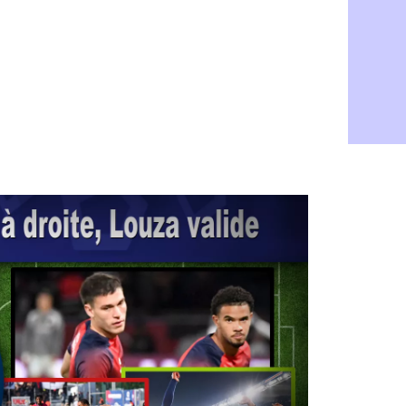
Roma : Mol
05/08
Le Havre : 
05/08
Chelsea : 
05/08
Atletico : 
05/08
FIFA : Figo
05/08
Naples : L
05/08
Feyenoord :
05/08
Brest : c'e
05/08
Amical : la
05/08
Amical : u
05/08
Amical : M
05/08
Inter : 40
05/08
Lille : un 
05/08
Lyon : Fons
05/08
OM : Aguer
05/08
Real : Endr
05/08
Real : ce s
05/08
OM : le ret
05/08
Hull : Tzol
05/08
PSG : Zaba
05/08
Man Utd : 
05/08
Sparta : le
05/08
Bordeaux :
05/08