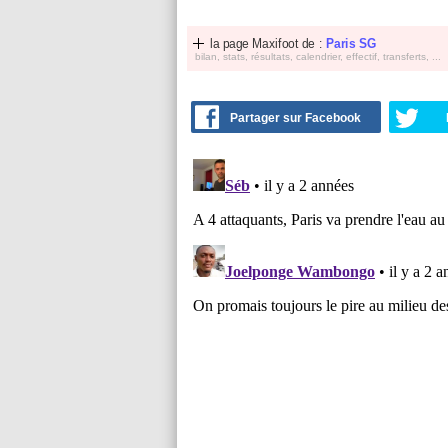
la page Maxifoot de :
Paris SG
bilan, stats, résultats, calendrier, effectif, transferts, ...
Partager sur Facebook