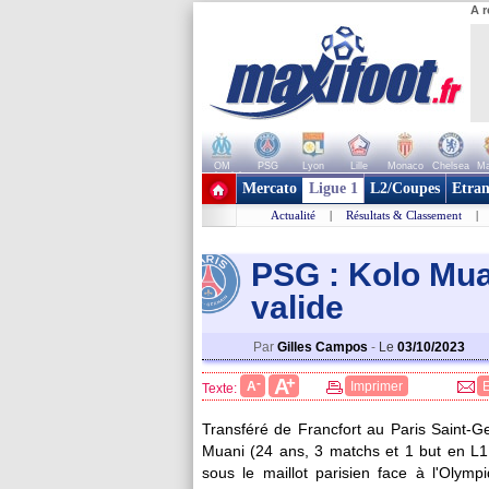
A r
OM
PSG
Lyon
Lille
Monaco
Chelsea
Ma
+ de clubs
Mercato
Ligue 1
L2/Coupes
Etran
Actualité
|
Résultats & Classement
|
PSG : Kolo Mua
valide
Par
Gilles Campos
-
Le
03/10/2023
+
A
-
A
Imprimer
Texte:
Transféré de Francfort au Paris Saint-G
Muani
(24 ans, 3 matchs et 1 but en L1 c
sous le maillot parisien face à l'Olymp