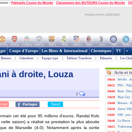
etenir :
Palmarès Coupe du Monde
-
Classement des BUTEURS Coupe du Monde
-
TA
emplacement publicitaire
n Utd
Arsenal
Liverpool
ManCity
Barca
Real
Atletico
Milan
Juve
Inter
Naples
ger
Coupe d'Europe
Les Bleus & International
Chroniques
TV
+
Buteurs
|
Calendrier
|
Equipe type
|
Tableau Transferts
|
Palmarès
|
Les Club
ni à droite, Louza
Actu et t
Séville : 
16h34
PSG : Ndja
16h21
Real : Dio
16h04
2
Man City :
15h50
Rennes : A
15h40
Email
Tweet
Aston Vill
15h18
OM : une 
15h01
ermain cet été pour 95 millions d'euros, Randal
Kolo
Le Havre :
14h46
ette saison) a réalisé sa prestation la plus aboutie
Trabzonspo
14h25
ique de Marseille (4-0). Notamment après la sortie