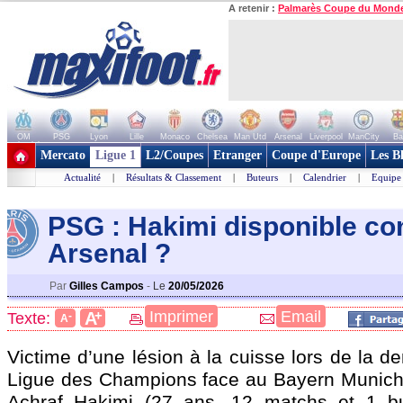
A retenir :
Palmarès Coupe du Mond
OM
PSG
Lyon
Lille
Monaco
Chelsea
Man Utd
Arsenal
Liverpool
ManCity
Ba
+ de clubs
Mercato
Ligue 1
L2/Coupes
Etranger
Coupe d'Europe
Les B
Actualité
|
Résultats & Classement
|
Buteurs
|
Calendrier
|
Equipe
PSG : Hakimi disponible co
Arsena
l ?
Par
Gilles Campos
-
Le
20/05/2026
+
Imprimer
Email
A
Texte:
-
A
Victime d’une lésion à la cuisse lors de la de
Ligue des Champions face au Bayern Munich (5
Achraf
Hakimi
(27 ans, 12 matchs et 1 bu