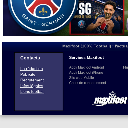
Maxifoot (100% Football) : l'actua
Services Maxifoot
Contacts
Appli Maxifoot Android
Flu
La rédaction
Appli Maxifoot iPhone
Publicité
Site web Mobile
Recrutement
Choix de consentement
Infos légales
Liens football