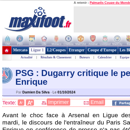
A retenir :
Palmarès Coupe du Mond
OM
PSG
Lyon
Lille
Monaco
Chelsea
Man Utd
Arsenal
Liverpool
ManCity
Ba
+ de clubs
Mercato
Ligue 1
L2/Coupes
Etranger
Coupe d'Europe
Les B
Actualité
|
Résultats & Classement
|
Buteurs
|
Calendrier
|
Equipe
PSG : Dugarry critique le 
Enrique
Par
Damien Da Silva
-
Le
01/10/2024
+
Imprimer
Email
A
Texte:
-
A
Avant le choc face à Arsenal en Ligue d
mardi, le discours de l'entraîneur du Paris S
Enrique en conférence de presse n'a pas été