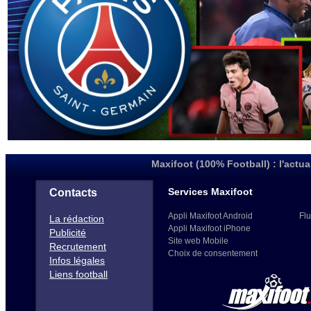
Maxifoot (100% Football) : l'actua
Services Maxifoot
Contacts
Appli Maxifoot Android
Flu
La rédaction
Appli Maxifoot iPhone
Publicité
Site web Mobile
Recrutement
Choix de consentement
Infos légales
Liens football