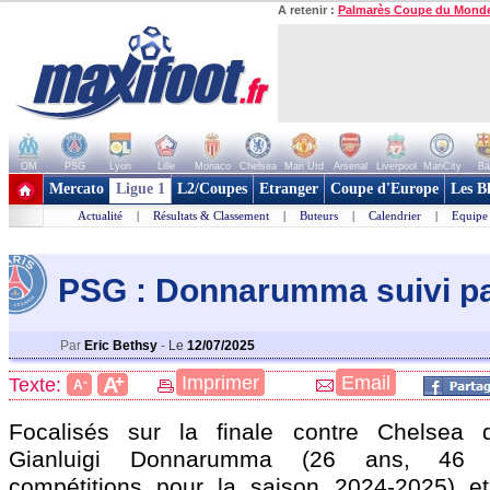
A retenir :
Palmarès Coupe du Mond
OM
PSG
Lyon
Lille
Monaco
Chelsea
Man Utd
Arsenal
Liverpool
ManCity
Ba
+ de clubs
Mercato
Ligue 1
L2/Coupes
Etranger
Coupe d'Europe
Les B
Actualité
|
Résultats & Classement
|
Buteurs
|
Calendrier
|
Equipe
PSG : Donnarumma suivi p
Par
Eric Bethsy
-
Le
12/07/2025
+
Imprimer
Email
A
Texte:
-
A
Focalisés sur la finale contre Chelsea 
Gianluigi Donnarumma
(26 ans, 46 m
compétitions pour la saison 2024-2025) et