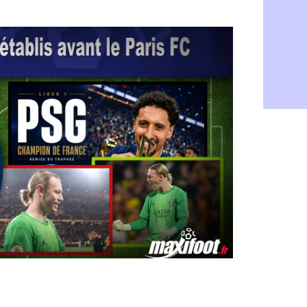
Monaco : l
06/08
FIFA : Teb
06/08
FIFA : l'UE
06/08
PSG : Teba
06/08
Real : Vini
06/08
Lyon : Man
06/08
OM : une o
06/08
Real : c'es
06/08
Troyes : Ju
06/08
PSG : Aklio
06/08
OM : une o
06/08
PSG : cont
06/08
Ouganda : 
06/08
Arsenal : A
06/08
Chelsea : P
06/08
FIFA : le 
06/08
PSG : l'ét
06/08
Bologne : D
06/08
OM : accor
06/08
OM : Medi
06/08
Uruguay : 
06/08
Séville : J
06/08
PSG : Ndja
06/08