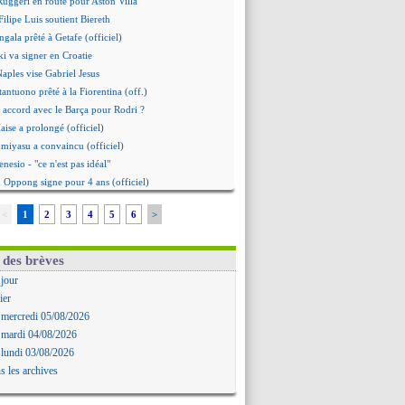
 Ruggeri en route pour Aston Villa
ilipe Luis soutient Biereth
gala prêté à Getafe (officiel)
i va signer en Croatie
Naples vise Gabriel Jesus
tantuono prêté à la Fiorentina (off.)
 accord avec le Barça pour Rodri ?
aise a prolongé (officiel)
omiyasu a convaincu (officiel)
nesio - "ce n'est pas idéal"
 Oppong signe pour 4 ans (officiel)
erpool va proposer 115 M€ pour Barcola
<
1
2
3
4
5
6
>
la démission d'Infantino réclamée
e, deux pistes se détachent
ilipe Luis veut remplacer Akliouche
 des brèves
 Luca Zidane va changer de club
 jour
grova très clair sur son futur
ier
d, le plan B de Naples
 mercredi 05/08/2026
Guimarães a signé son contrat
 mardi 04/08/2026
irection Chypre pour Duverne
 lundi 03/08/2026
le remplaçant d'Akliouche en approche
s les archives
Bayindir signe au Celta (officiel)
 Enzo Fernandez pour l'après-Rodri ?