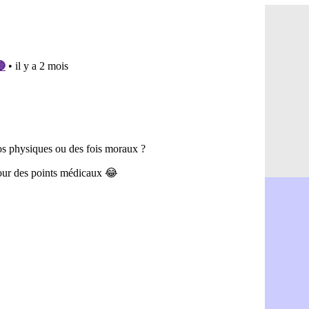
Naples : l
11h31
OM : Lucas
11h10
PSG : le c
10h52
PSG : une 
10h33
Francfort 
10h12
Strasbourg
10h09
Monaco : F
10h05
Dortmund 
09h44
Barça : pr
09h24
Argentine 
09h06
Tottenham
08h44
Barça : l'
08h22
FIFA : la C
06/08
CdM 2030 :
06/08
Rennes : Em
06/08
Côte d'Ivoi
06/08
Rennes : H
06/08
Man City :
06/08
Man Utd : Z
06/08
Amical : M
06/08
Nantes : De
06/08
OM : le clu
06/08