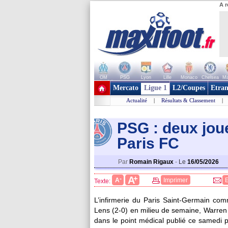
A r
OM
PSG
Lyon
Lille
Monaco
Chelsea
Ma
+ de clubs
Mercato
Ligue 1
L2/Coupes
Etran
Actualité
|
Résultats & Classement
|
PSG : deux joue
Paris FC
Par
Romain Rigaux
-
Le
16/05/2026
+
A
-
A
Imprimer
Texte:
L’infirmerie du Paris Saint-Germain co
Lens (2-0) en milieu de semaine, Warren
dans le point médical publié ce samedi p