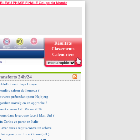
BLEAU PHASE FINALE Coupe du Monde
Résultats
Bayern
Dortmund
Classements
Calendriers
s
|
ransferts 24h/24
 : Al-Ahli veut Pape Gueye
dernière saison de Fonseca ?
ouveau prétendant pour Højbjerg
 gardien norvégien en approche ?
urt a versé 120 M€ en 2026
tours dans le groupe face à Man Utd ?
n Carlos va partir en Italie
n avec sursis requis contre un arbitre
c'est signé pour Luca Zidane (off.)