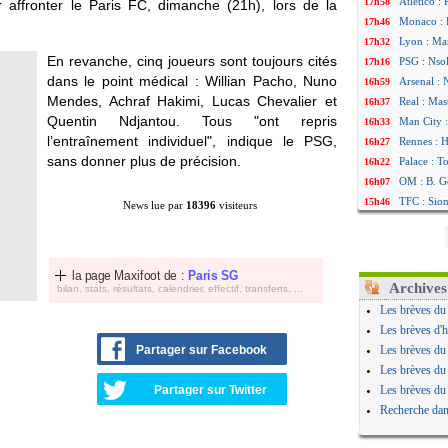
Atletico :
17h58
 affronter le Paris FC, dimanche (21h), lors de la
Monaco : F
17h46
Lyon : Man
17h32
En revanche, cinq joueurs sont toujours cités
PSG : Nsok
17h16
dans le point médical : Willian Pacho, Nuno
Arsenal : 
16h59
Mendes, Achraf Hakimi, Lucas Chevalier et
Real : Mas
16h37
Quentin Ndjantou. Tous "ont repris
Man City :
16h33
l’entraînement individuel", indique le PSG,
Rennes : H
16h27
sans donner plus de précision.
Palace : T
16h22
OM : B. Ge
16h07
TFC : Sion
15h46
News lue par
18396
visiteurs
PSG : Liv
15h41
Norvège : 
15h20
PSG : Mbay
14h55
la page Maxifoot de :
Paris SG
Monaco : F
14h38
Archives
bilan, stats, résultats, calendrier, effectif, transferts, ...
Grenade :
14h19
Les brèves du
Juve : Zhe
13h56
Les brèves d'h
OM : Aguer
13h35
Partager sur Facebook
Les brèves du
Arsenal : 
13h12
Les brèves du
Nantes : d
12h48
Partager sur Twitter
Les brèves du
Monaco : 
12h25
Recherche dan
Man Utd : 
12h06
Man City :
11h53