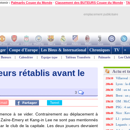
etenir :
Palmarès Coupe du Monde
-
Classement des BUTEURS Coupe du Monde
-
TA
emplacement publicitaire
n Utd
Arsenal
Liverpool
ManCity
Barca
Real
Atletico
Milan
Juve
Inter
Naples
ger
Coupe d'Europe
Les Bleus & International
Chroniques
TV
+
Buteurs
|
Calendrier
|
Equipe type
|
Tableau Transferts
|
Palmarès
|
Les Club
urs rétablis avant le
Actu et t
Villarreal
21h10
Lyon : la 
20h46
OM : un n
20h30
3
Brest : un
20h01
OM : McCo
19h18
Email
Tweet
PSG : 4 re
19h09
Nice : Kevi
18h48
mmence à se vider. Contrairement au déplacement à
L1 : priso
18h37
 Zaïre-Emery et Kang-in Lee ne sont pas mentionnés
Leganés : 
18h29
ar le club de la capitale. Les deux joueurs devraient