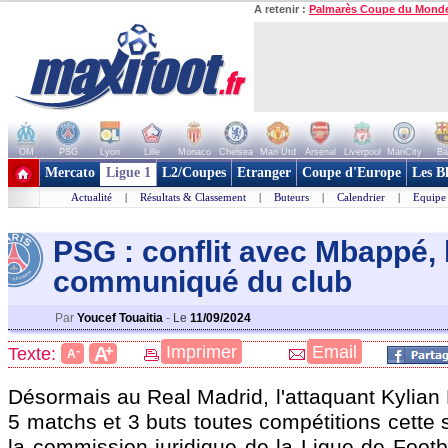
A retenir :
Palmarès Coupe du Mond
OM
PSG
Lyon
Lille
Monaco
Chelsea
Man Utd
Arsenal
Liverpool
ManCity
Ba
+ de clubs
Mercato
Ligue 1
L2/Coupes
Etranger
Coupe d'Europe
Les B
Actualité
|
Résultats & Classement
|
Buteurs
|
Calendrier
|
Equipe
PSG : conflit avec Mbappé, 
communiqué du club
Par
Youcef Touaitia
-
Le
11/09/2024
+
Imprimer
Email
A
Texte:
-
A
Désormais au Real Madrid, l'attaquant Kylian
5 matchs et 3 buts toutes compétitions cette s
la commission juridique de la Ligue de Footb