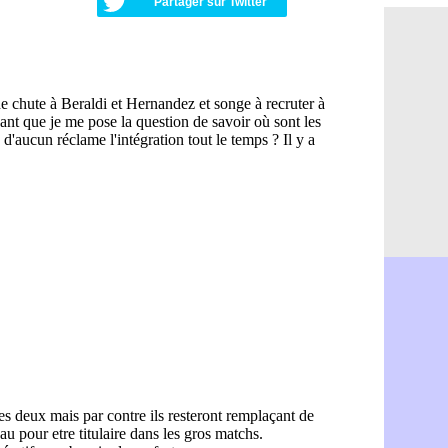
Partager sur Twitter
Amical : M
06/08
Nantes : De
06/08
OM : le clu
06/08
Monaco : l
06/08
FIFA : Teb
06/08
FIFA : l'UE
06/08
PSG : Teba
06/08
Real : Vini
06/08
Lyon : Man
06/08
OM : une o
06/08
Real : c'es
06/08
Troyes : Ju
06/08
PSG : Aklio
06/08
OM : une o
06/08
PSG : cont
06/08
Ouganda : 
06/08
Arsenal : A
06/08
Chelsea : P
06/08
FIFA : le 
06/08
PSG : l'ét
06/08
Bologne : D
06/08
OM : accor
06/08