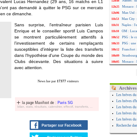
Nantes : d
12h48
lyvalent Lucas
Hernandez
(29 ans, 16 matchs en L1
Monaco : 
12h25
, n'ont pas demandé à quitter le PSG sur ce mercato
Man Utd : 
12h06
sien ce dimanche.
Man City :
11h53
Sans surprise, l'entraîneur parisien Luis
Naples : l
11h31
Enrique et le conseiller sportif Luis Campos
OM : Lucas
11h10
se montrent particulièrement attentifs à
PSG : le c
10h52
l'investissement de certains remplaçants
PSG : une 
10h33
susceptibles d'intégrer la liste des transferts
Francfort 
10h12
dans l'hypothèse d'une Coupe du monde des
Strasbourg
10h09
Clubs décevante. Des situations à suivre
Monaco : F
10h05
avec attention.
Dortmund 
09h44
Barça : pr
09h24
Argentine 
09h06
News lue par
17377
visiteurs
Tottenham
08h44
Archives
Barça : l'
08h22
Les brèves du
FIFA : la C
06/08
Les brèves d'h
la page Maxifoot de :
Paris SG
CdM 2030 :
06/08
bilan, stats, résultats, calendrier, effectif, transferts, ...
Les brèves du
Rennes : Em
06/08
Les brèves du
Côte d'Ivoi
06/08
Les brèves du
Rennes : H
06/08
Partager sur Facebook
Recherche dan
Man City :
06/08
Man Utd : Z
06/08