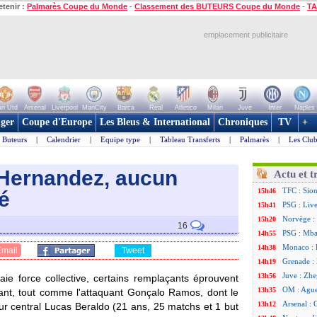
etenir :
Palmarès Coupe du Monde
-
Classement des BUTEURS Coupe du Monde
-
TA
emplacement publicitaire
n Utd
Arsenal
Liverpool
ManCity
Barca
Real
Atletico
Milan
Juve
Inter
Naples
ger
Coupe d'Europe
Les Bleus & International
Chroniques
TV
+
Buteurs
|
Calendrier
|
Equipe type
|
Tableau Transferts
|
Palmarès
|
Les Club
-Hernandez, aucun
Actu et t
TFC : Sion
15h46
é
PSG : Liv
15h41
Norvège : 
15h20
16
PSG : Mbay
14h55
Monaco : F
14h38
Email
Tweet
Grenade :
14h19
Juve : Zhe
13h56
aie force collective, certains remplaçants éprouvent
OM : Aguer
13h35
dant, tout comme l'attaquant Gonçalo Ramos, dont le
Arsenal : 
13h12
eur central Lucas
Beraldo
(21 ans, 25 matchs et 1 but