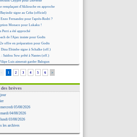
irection Chypre pour Duverne
le remplaçant d'Akliouche en approche
Bayindir signe au Celta (officiel)
 Enzo Fernandez pour l'après-Rodri ?
'option Monaco pour Lukaku !
 Perri a été approché
oach de l'Ajax insiste pour Godts
2e offre en préparation pour Godts
: Dina Ebimbe signe à Schalke (off.)
 : Saïdou Sow prêté à Nantes (off.)
ilipe Luis aimerait garder Balogun
: Newcastle est prévenu pour Nmecha
<
1
2
3
4
5
6
>
emière offre à 45 M€ pour Rodri ?
: le soutien très appuyé à Infantino
 : Van de Ven va prolonger
 des brèves
agent de Rodri confirme !
 jour
AF soutient Infantino
ier
 Rubiales charge Infantino et Sanchez
 mercredi 05/08/2026
bolo a des pistes alléchantes
 mardi 04/08/2026
re : Renard affiche ses ambitions
 lundi 03/08/2026
aise confirme pour Aït Boudlal
s les archives
 Trafford à Leeds pour 47 M€ (off.)
irkzee vers la Juventus ?