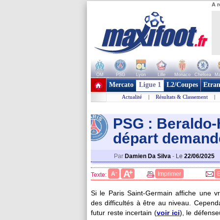
A r
OM
PSG
Lyon
Lille
Monaco
Chelsea
Ma
+ de clubs
Mercato
Ligue 1
L2/Coupes
Etran
Actualité
|
Résultats & Classement
|
PSG : Beraldo
départ demand
Par
Damien Da Silva
-
Le
22/06/2025
+
A
-
A
Imprimer
Texte:
Si le Paris Saint-Germain affiche une vr
des difficultés à être au niveau. Cepen
futur reste incertain (
voir ici
), le défens