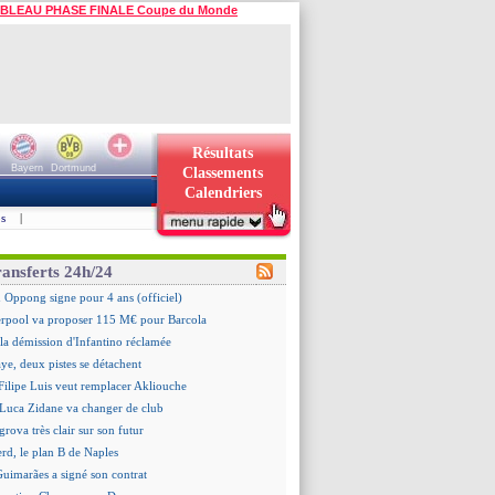
BLEAU PHASE FINALE Coupe du Monde
Résultats
Bayern
Dortmund
Classements
Calendriers
s
|
ransferts 24h/24
 Oppong signe pour 4 ans (officiel)
erpool va proposer 115 M€ pour Barcola
la démission d'Infantino réclamée
e, deux pistes se détachent
ilipe Luis veut remplacer Akliouche
 Luca Zidane va changer de club
grova très clair sur son futur
d, le plan B de Naples
Guimarães a signé son contrat