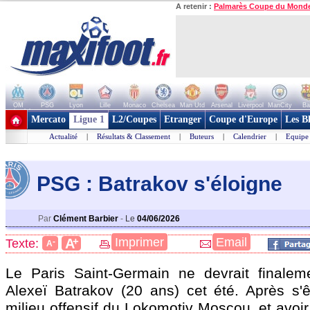
A retenir :
Palmarès Coupe du Mond
OM
PSG
Lyon
Lille
Monaco
Chelsea
Man Utd
Arsenal
Liverpool
ManCity
Ba
+ de clubs
Mercato
Ligue 1
L2/Coupes
Etranger
Coupe d'Europe
Les B
Actualité
|
Résultats & Classement
|
Buteurs
|
Calendrier
|
Equipe
PSG : Batrakov s'éloigne
Par
Clément Barbier
-
Le
04/06/2026
+
Imprimer
Email
A
Texte:
-
A
Le Paris Saint-Germain ne devrait finalem
Alexeï Batrakov (20 ans) cet été. Après s'ê
milieu offensif du Lokomotiv Moscou, et avoir 