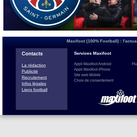
Maxifoot (100% Football) : l'actua
Services Maxifoot
Contacts
Appli Maxifoot Android
Flu
La rédaction
Appli Maxifoot iPhone
Publicité
Site web Mobile
Recrutement
Choix de consentement
Infos légales
Liens football