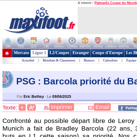
A retenir :
Palmarès Coupe du Mond
OM
PSG
Lyon
Lille
Monaco
Chelsea
Man Utd
Arsenal
Liverpool
ManCity
Ba
+ de clubs
Mercato
Ligue 1
L2/Coupes
Etranger
Coupe d'Europe
Les B
Actualité
|
Résultats & Classement
|
Buteurs
|
Calendrier
|
Equipe
PSG : Barcola priorité du B
Par
Eric Bethsy
-
Le
09/06/2025
+
Imprimer
Email
A
Texte:
-
A
Confronté au possible départ libre de Leroy
Munich a fait de
Bradley Barcola
(22 ans, 
buts en L1 cette saison) sa priorité. Nos 