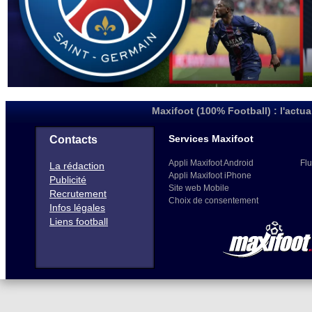
Maxifoot (100% Football) : l'actua
Services Maxifoot
Contacts
Appli Maxifoot Android
Flu
La rédaction
Appli Maxifoot iPhone
Publicité
Site web Mobile
Recrutement
Choix de consentement
Infos légales
Liens football