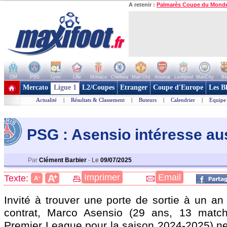
A retenir :
Palmarès Coupe du Mond
OM
PSG
Lyon
Lille
Monaco
Chelsea
Man Utd
Arsenal
Liverpool
ManCity
Ba
+ de clubs
Mercato
Ligue 1
L2/Coupes
Etranger
Coupe d'Europe
Les B
Actualité
|
Résultats & Classement
|
Buteurs
|
Calendrier
|
Equipe
PSG : Asensio intéresse auss
Par
Clément Barbier
-
Le
09/07/2025
+
Imprimer
Email
A
Texte:
-
A
Invité à trouver une porte de sortie à un an
contrat, Marco
Asensio
(29 ans, 13 match
Premier League pour la saison 2024-2025) 