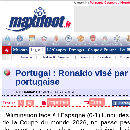
A retenir :
Palmarès Coupe du Mond
OM
PSG
Lyon
Lille
Monaco
Chelsea
Man Utd
Arsenal
Liverpool
ManCity
Ba
+ de clubs
Mercato
Ligue 1
L2/Coupes
Etranger
Coupe d'Europe
Les B
Actualité
|
Résultats & Classement
|
Buteurs
|
Calendrier
|
Equipe
Portugal : Ronaldo visé par
portugaise
Par
Damien Da Silva
-
Le
07/07/2026
+
Imprimer
Email
A
Texte:
-
A
L'élimination face à l'Espagne (0-1) lundi, dès
de la Coupe du monde 2026, ne passe pas 
décevant sur ce choc, le capitaine lusit