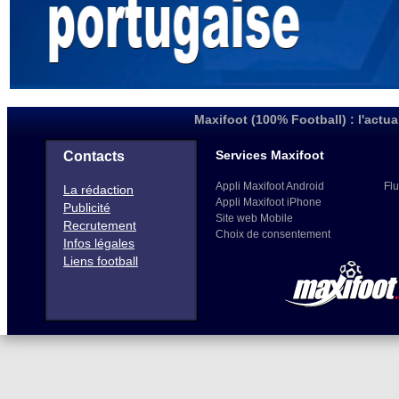
Maxifoot (100% Football) : l'actua
Services Maxifoot
Contacts
Appli Maxifoot Android
Flu
La rédaction
Appli Maxifoot iPhone
Publicité
Site web Mobile
Recrutement
Choix de consentement
Infos légales
Liens football