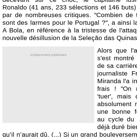
Ronaldo (41 ans, 233 sélections et 146 buts)
par de nombreuses critiques. "Combien de t
sont des larmes pour le Portugal ?", a ainsi l
A Bola, en référence à la tristesse de l'atta
nouvelle désillusion de la Seleção das Quinas
Alors que l'
emplacement publicitaire
s'est montré 
de sa carrièr
journaliste 
Miranda l'a in
frais ! "On
'tuer', mais 
absolument m
une bonne fo
au cycle du 
déjà duré bie
qu’il n’aurait dû. (...) Si un grand boulevers