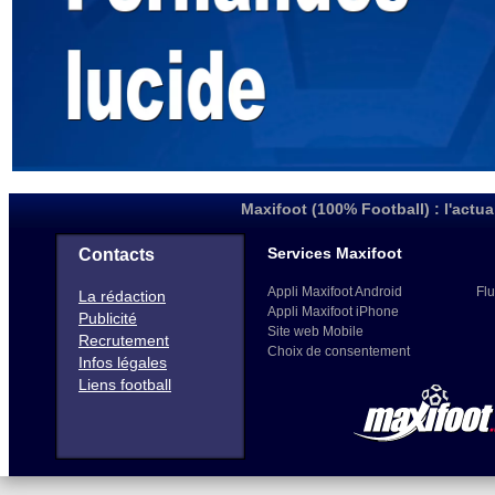
Maxifoot (100% Football) : l'actua
Services Maxifoot
Contacts
Appli Maxifoot Android
Flu
La rédaction
Appli Maxifoot iPhone
Publicité
Site web Mobile
Recrutement
Choix de consentement
Infos légales
Liens football