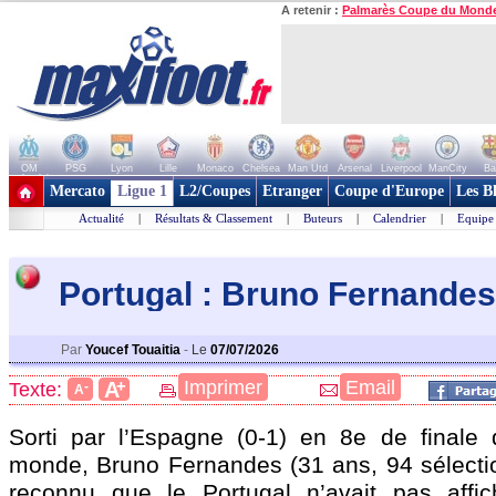
A retenir :
Palmarès Coupe du Mond
OM
PSG
Lyon
Lille
Monaco
Chelsea
Man Utd
Arsenal
Liverpool
ManCity
Ba
+ de clubs
Mercato
Ligue 1
L2/Coupes
Etranger
Coupe d'Europe
Les B
Actualité
|
Résultats & Classement
|
Buteurs
|
Calendrier
|
Equipe
Portugal : Bruno Fernandes
Par
Youcef Touaitia
-
Le
07/07/2026
+
Imprimer
Email
A
Texte:
-
A
Sorti par l’Espagne (0-1) en 8e de finale
monde, Bruno Fernandes (31 ans, 94 sélectio
reconnu que le Portugal n’avait pas affic