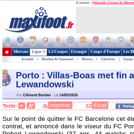
A retenir :
Palmarès Coupe du Mond
OM
PSG
Lyon
Lille
Monaco
Chelsea
Man Utd
Arsenal
Liverpool
ManCity
Ba
+ de clubs
Mercato
Ligue 1
L2/Coupes
Etranger
Coupe d'Europe
Les B
Actualité
|
Résultats & Classement
|
Buteurs
|
Calendrier
|
Equipe
Porto : Villas-Boas met fin 
Lewandowski
Par
Clément Barbier
-
Le
14/05/2026
+
Imprimer
Email
A
Texte:
-
A
Sur le point de quitter le FC Barcelone cet ét
contrat, et annoncé dans le viseur du FC Port
Robert
Lewandowski
(37 ans, 44 matchs et