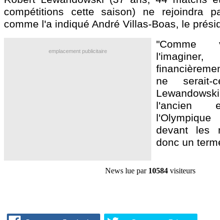
compétitions cette saison) ne rejoindra p
comme l'a indiqué André Villas-Boas, le prési
"Comme v
emplacement publicitaire
l'imaginer
financièreme
ne serait-c
Lewandowsk
l'ancien 
l'Olympiqu
devant les 
donc un terme
News lue par
10584
visiteurs