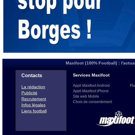
Maxifoot (100% Football) : l'actua
Services Maxifoot
Contacts
Appli Maxifoot Android
Flu
La rédaction
Appli Maxifoot iPhone
Publicité
Site web Mobile
Recrutement
Choix de consentement
Infos légales
Liens football