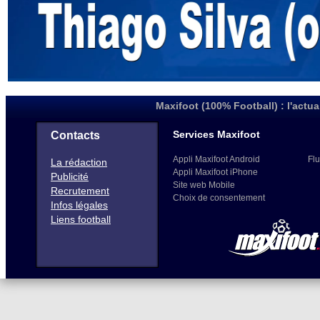
Maxifoot (100% Football) : l'actua
Services Maxifoot
Contacts
Appli Maxifoot Android
Flu
La rédaction
Appli Maxifoot iPhone
Publicité
Site web Mobile
Recrutement
Choix de consentement
Infos légales
Liens football