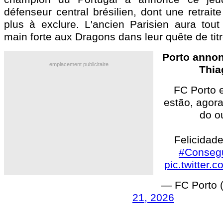
défenseur central brésilien, dont une retrait
plus à exclure. L'ancien Parisien aura to
main forte aux Dragons dans leur quête de titr
Porto annon
emplacement publicitaire
Thia
FC Porto 
estão, agora
do o
Felicidad
#Conseg
pic.twitter
— FC Porto
21, 2026