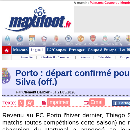
A retenir :
Palmarès Coupe du Mond
OM
PSG
Lyon
Lille
Monaco
Chelsea
Man Utd
Arsenal
Liverpool
ManCity
Ba
+ de clubs
Mercato
Ligue 1
L2/Coupes
Etranger
Coupe d'Europe
Les B
Actualité
|
Résultats & Classement
|
Buteurs
|
Calendrier
|
Equipe
Porto : départ confirmé pou
Silva (off.)
Par
Clément Barbier
-
Le
21/05/2026
+
Imprimer
Email
A
Texte:
-
A
Revenu au FC Porto l'hiver dernier,
Thiago S
matchs toutes compétitions cette saison) ne 
champion du Portugal a annoncé ce jeud