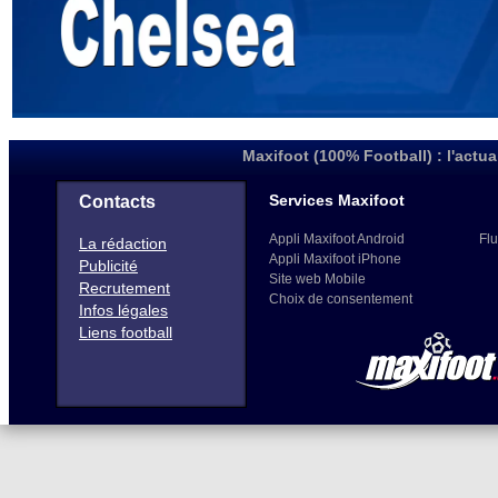
Maxifoot (100% Football) : l'actua
Services Maxifoot
Contacts
Appli Maxifoot Android
Flu
La rédaction
Appli Maxifoot iPhone
Publicité
Site web Mobile
Recrutement
Choix de consentement
Infos légales
Liens football