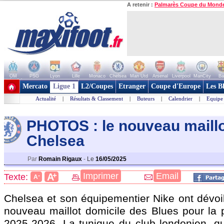
A retenir :
Palmarès Coupe du Mond
OM
PSG
Lyon
Lille
Monaco
Chelsea
Man Utd
Arsenal
Liverpool
ManCity
Ba
+ de clubs
Mercato
Ligue 1
L2/Coupes
Etranger
Coupe d'Europe
Les B
Actualité
|
Résultats & Classement
|
Buteurs
|
Calendrier
|
Equipe
PHOTOS : le nouveau maillo
Chelsea
Par
Romain Rigaux
-
Le
16/05/2025
+
Imprimer
Email
A
Texte:
-
A
Chelsea et son équipementier Nike ont dévoil
nouveau maillot domicile des Blues pour la 
2025-2026. La tunique du club londonien, qu