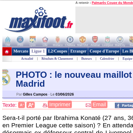
A retenir :
Palmarès Coupe du Mond
OM
PSG
Lyon
Lille
Monaco
Chelsea
Man Utd
Arsenal
Liverpool
ManCity
Ba
+ de clubs
Mercato
Ligue 1
L2/Coupes
Etranger
Coupe d'Europe
Les B
Actualité
|
Résultats & Classement
|
Buteurs
|
Calendrier
|
Equipe
PHOTO : le nouveau maillot
Madrid
Par
Gilles Campos
-
Le
03/06/2026
+
Imprimer
Email
A
Texte:
-
A
Sera-t-il porté par Ibrahima
Konaté
(27 ans, 3
en Premier League cette saison) ? En attendan
désormais ex-défenseur central de Liverpool 