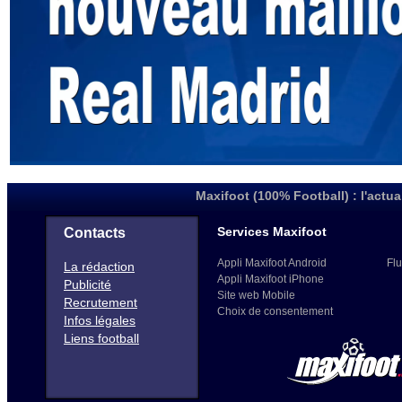
Maxifoot (100% Football) : l'actua
Services Maxifoot
Contacts
Appli Maxifoot Android
Flu
La rédaction
Appli Maxifoot iPhone
Publicité
Site web Mobile
Recrutement
Choix de consentement
Infos légales
Liens football