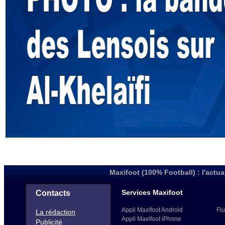
Maxifoot (100% Football) : l'actua
Services Maxifoot
Contacts
Appli Maxifoot Android
Flu
La rédaction
Appli Maxifoot iPhone
Publicité