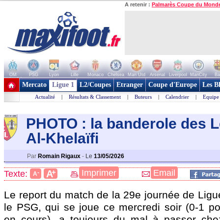
A retenir :
Palmarès Coupe du Mond
OM
PSG
Lyon
Lille
Monaco
Chelsea
Man Utd
Arsenal
Liverpool
ManCity
Ba
+ de clubs
Mercato
Ligue 1
L2/Coupes
Etranger
Coupe d'Europe
Les B
Actualité
|
Résultats & Classement
|
Buteurs
|
Calendrier
|
Equipe
PHOTO : la banderole des L
Al-Khelaïfi
Par
Romain Rigaux
-
Le
13/05/2026
+
Imprimer
Email
A
Texte:
-
A
Le report du match de la 29e journée de Ligu
le PSG, qui se joue ce mercredi soir (0-1 po
en cours), a toujours du mal à passer che