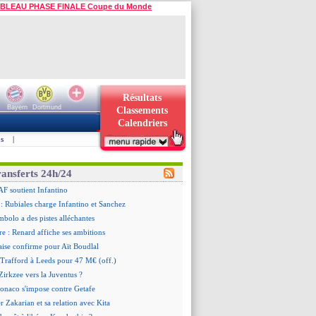
BLEAU PHASE FINALE Coupe du Monde
Résultats
Bayern
Dortmund
Classements
Calendriers
s
|
ransferts 24h/24
AF soutient Infantino
 Rubiales charge Infantino et Sanchez
bolo a des pistes alléchantes
re : Renard affiche ses ambitions
aise confirme pour Aït Boudlal
 Trafford à Leeds pour 47 M€ (off.)
irkzee vers la Juventus ?
onaco s'impose contre Getafe
r Zakarian et sa relation avec Kita