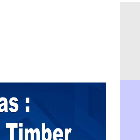
PSG : Ndja
06/08
Real : Dio
06/08
Man City : 
06/08
Rennes : A
06/08
Aston Villa
06/08
OM : une a
06/08
Le Havre : 
06/08
Trabzonspor
06/08
Bordeaux :
06/08
FIFA : Al-K
06/08
Fenerbahçe
06/08
Bordeaux : 
06/08
Galatasara
06/08
Southampto
06/08
Real : Vini
06/08
VIDEO : un
06/08
Real : Dio
06/08
Real : Rodr
06/08
PSG : Aklio
06/08
Médias : la
06/08
PSG : pas d
06/08
Real : ça s
06/08