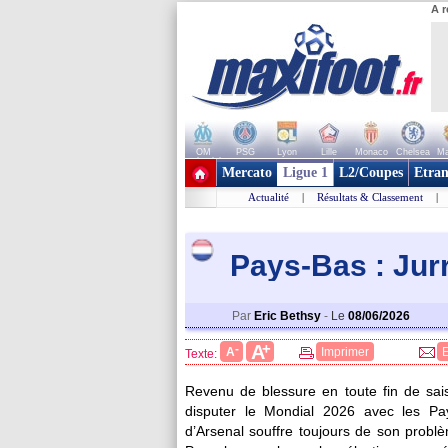
A r
OM
PSG
Lyon
Lille
Monaco
Chelsea
Ma
+ de clubs
Mercato
Ligue 1
L2/Coupes
Etran
Actualité
|
Résultats & Classement
|
Pays-Bas : Jurr
Par
Eric Bethsy
-
Le
08/06/2026
+
A
-
A
Imprimer
Texte:
Revenu de blessure en toute fin de sais
disputer le Mondial 2026 avec les Pay
d’Arsenal souffre toujours de son problèm