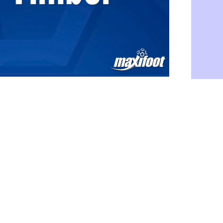
Barça : Fe
06/08
FIFA : des 
06/08
Abha : c'est
06/08
Real : rép
06/08
Arsenal : N
06/08
Al-Ahli : D
06/08
PSG : Luis 
06/08
Monaco : P
05/08
Rennes : Za
05/08
Rennes : u
05/08
VIDEO : Th
05/08
Dunkerque 
05/08
Lyon : Man
05/08
Amical : Ar
05/08
Amical : lo
05/08
Man City :
05/08
LdC : Fene
05/08
Al-Diriyah 
05/08
Atletico : 
05/08
Amical : p
05/08
VIDEO : le
05/08
CdM 2030 :
05/08
PSG : la c
05/08