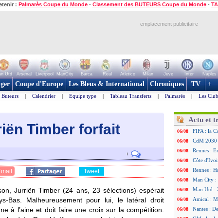
etenir :
Palmarès Coupe du Monde
-
Classement des BUTEURS Coupe du Monde
-
TA
emplacement publicitaire
n Utd
Arsenal
Liverpool
ManCity
Barca
Real
Atletico
Milan
Juve
Inter
Naples
ger
Coupe d'Europe
Les Bleus & International
Chroniques
TV
+
Buteurs
|
Calendrier
|
Equipe type
|
Tableau Transferts
|
Palmarès
|
Les Club
Actu et t
iën Timber forfait
FIFA : la C
06/08
CdM 2030 :
06/08
Rennes : Em
06/08
+
Côte d'Ivoi
06/08
Rennes : H
06/08
Email
Tweet
Man City :
06/08
on, Jurriën Timber (24 ans, 23 sélections) espérait
Man Utd : Z
06/08
s-Bas. Malheureusement pour lui, le latéral droit
Amical : M
06/08
e à l’aine et doit faire une croix sur la compétition.
Nantes : De
06/08