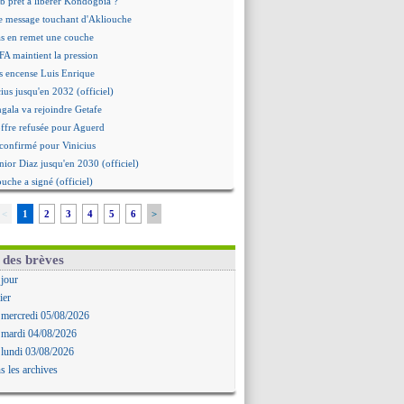
b prêt à libérer Kondogbia ?
e message touchant d'Akliouche
as en remet une couche
FA maintient la pression
s encense Luis Enrique
cius jusqu'en 2032 (officiel)
gala va rejoindre Getafe
ffre refusée pour Aguerd
t confirmé pour Vinicius
nior Diaz jusqu'en 2030 (officiel)
uche a signé (officiel)
ffre pour Bulka
<
1
2
3
4
5
6
>
rat signé pour Akliouche
Owori battu à mort à Kampala
rteta veut créer une dynastie
 des brèves
alace a fait son offre pour Disasi
 jour
gouvernement espagnol s'en mêle
ier
onnante rumeur Gusto
 mercredi 05/08/2026
allinga est sur le marché
 mardi 04/08/2026
d trouvé avec Man City pour Rulli
 lundi 03/08/2026
na vers Leverkusen pour 25 M€
s les archives
Forlan nommé sélectionneur (officiel)
uanlu signe à Bournemouth (officiel)