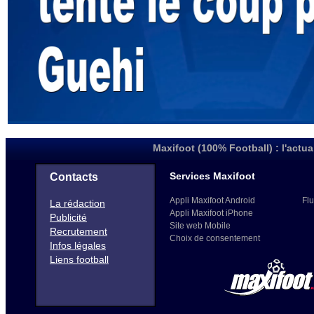
Maxifoot (100% Football) : l'actua
Services Maxifoot
Contacts
Appli Maxifoot Android
Flu
La rédaction
Appli Maxifoot iPhone
Publicité
Site web Mobile
Recrutement
Choix de consentement
Infos légales
Liens football