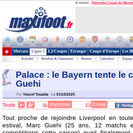
A retenir :
Palmarès Coupe du Mond
OM
PSG
Lyon
Lille
Monaco
Chelsea
Man Utd
Arsenal
Liverpool
ManCity
Ba
+ de clubs
Mercato
Ligue 1
L2/Coupes
Etranger
Coupe d'Europe
Les B
Actualité
|
Résultats & Classement
|
Buteurs
|
Calendrier
|
Equipe
Palace : le Bayern tente le
Guehi
Par
Youcef Touaitia
-
Le
01/10/2025
+
Imprimer
Email
A
Texte:
-
A
Tout proche de rejoindre Liverpool en tout
estival, Marc
Guehi
(25 ans, 12 matchs et
compétitions cette saison) avait finalement 