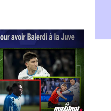
Rennes : H
06/08
Man City :
06/08
Man Utd : Z
06/08
Amical : M
06/08
Nantes : De
06/08
OM : le clu
06/08
Monaco : l
06/08
FIFA : Teb
06/08
FIFA : l'UE
06/08
PSG : Teba
06/08
Real : Vini
06/08
Lyon : Man
06/08
OM : une o
06/08
Real : c'es
06/08
Troyes : Ju
06/08
PSG : Aklio
06/08
OM : une o
06/08
PSG : cont
06/08
Ouganda : 
06/08
Arsenal : A
06/08
Chelsea : P
06/08
FIFA : le 
06/08
PSG : l'ét
06/08