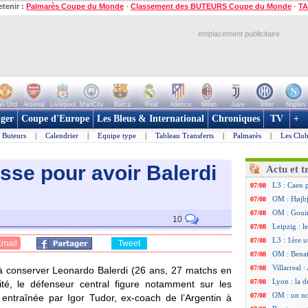
etenir :
Palmarès Coupe du Monde
-
Classement des BUTEURS Coupe du Monde
-
TA
emplacement publicitaire
n Utd
Arsenal
Liverpool
ManCity
Barca
Real
Atletico
Milan
Juve
Inter
Naples
ger
Coupe d'Europe
Les Bleus & International
Chroniques
TV
+
Buteurs
|
Calendrier
|
Equipe type
|
Tableau Transferts
|
Palmarès
|
Les Club
sse pour avoir Balerdi
Actu et t
L3 : Caen 
07/08
OM : Højbj
07/08
OM : Gouir
07/08
10
Leipzig : l
07/08
L3 : 1ère u
07/08
Email
Tweet
OM : Benat
07/08
Villarreal 
07/08
l à conserver Leonardo
Balerdi
(26 ans, 27 matchs en
Lyon : la d
07/08
té, le défenseur central figure notamment sur les
OM : un no
07/08
, entraînée par Igor Tudor, ex-coach de l’Argentin à