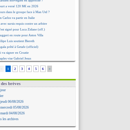
 gardien norvégien en approche ?
urt a versé 120 M€ en 2026
tours dans le groupe face à Man Utd ?
n Carlos va partir en Italie
 avec sursis requis contre un arbitre
'est signé pour Luca Zidane (off.)
Ruggeri en route pour Aston Villa
lipe Luis soutient Biereth
ala prêté à Getafe (officiel)
 va signer en Croatie
aples vise Gabriel Jesus
antuono prêté à la Fiorentina (off.)
<
1
2
3
4
5
6
>
 accord avec le Barça pour Rodri ?
ise a prolongé (officiel)
miyasu a convaincu (officiel)
 des brèves
esio - "ce n'est pas idéal"
 jour
 Oppong signe pour 4 ans (officiel)
ier
rpool va proposer 115 M€ pour Barcola
 jeudi 06/08/2026
la démission d'Infantino réclamée
 mercredi 05/08/2026
e, deux pistes se détachent
 mardi 04/08/2026
ilipe Luis veut remplacer Akliouche
s les archives
Luca Zidane va changer de club
rova très clair sur son futur