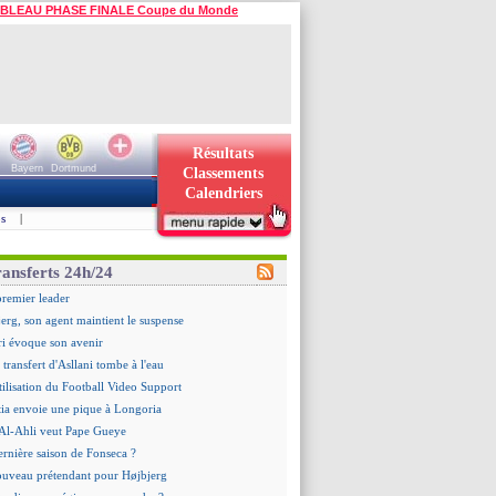
BLEAU PHASE FINALE Coupe du Monde
Résultats
Bayern
Dortmund
Classements
Calendriers
s
|
ransferts 24h/24
premier leader
erg, son agent maintient le suspense
i évoque son avenir
e transfert d'Asllani tombe à l'eau
tilisation du Football Video Support
ia envoie une pique à Longoria
: Al-Ahli veut Pape Gueye
ernière saison de Fonseca ?
uveau prétendant pour Højbjerg