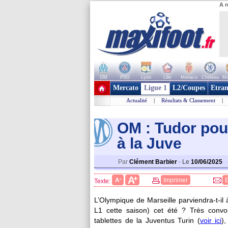
A r
OM
PSG
Lyon
Lille
Monaco
Chelsea
Ma
+ de clubs
Mercato
Ligue 1
L2/Coupes
Etran
Actualité
|
Résultats & Classement
|
OM : Tudor pou
à la Juve
Par
Clément Barbier
-
Le
10/06/2025
+
A
-
A
Imprimer
Texte:
L’Olympique de Marseille parviendra-t-i
L1 cette saison) cet été ? Très convoi
tablettes de la Juventus Turin (
voir ici
)