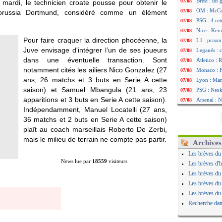
Brest : un
07/08
mardi, le technicien croate pousse pour obtenir le
OM : McCo
07/08
Borussia Dortmund, considéré comme un élément
PSG : 4 re
07/08
Nice : Kevi
07/08
Pour faire craquer la direction phocéenne, la
L1 : prison
07/08
Juve envisage d'intégrer l’un de ses joueurs
Leganés : c
07/08
dans une éventuelle transaction. Sont
Atletico : 
07/08
notamment cités les ailiers Nico
Gonzalez
(27
Monaco : Fi
07/08
ans, 26 matchs et 3 buts en Serie A cette
Lyon : Mang
07/08
saison) et Samuel
Mbangula
(21 ans, 23
PSG : Nsoki
07/08
apparitions et 3 buts en Serie A cette saison).
Arsenal : N
07/08
Indépendamment, Manuel
Locatelli
(27 ans,
Real : Mast
07/08
36 matchs et 2 buts en Serie A cette saison)
Man City :
07/08
plaît au coach marseillais Roberto De Zerbi,
Rennes : Ha
07/08
mais le milieu de terrain ne compte pas partir.
Palace : To
07/08
Archives
OM : B. Gen
07/08
Les brèves du
TFC : Sion
07/08
News lue par
18559
visiteurs
Les brèves d'h
PSG : Live
07/08
Les brèves du
Norvège : 
07/08
Les brèves du
PSG : Mbay
07/08
Les brèves du
Monaco : F
07/08
Recherche dan
Grenade : 
07/08
Juve : Zheg
07/08