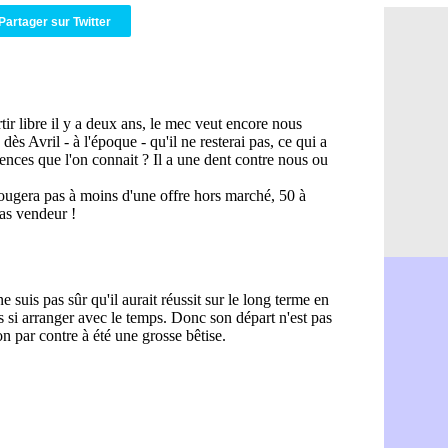
OM : Aguer
07/08
Partager sur Twitter
Arsenal : G
07/08
Nantes : d
07/08
Monaco : l
07/08
Man Utd : B
07/08
Man City :
07/08
Naples : l
07/08
OM : Lucas
07/08
PSG : le co
07/08
PSG : une 
07/08
Francfort :
07/08
Strasbourg 
07/08
Monaco : F
07/08
Dortmund :
07/08
Barça : pr
07/08
Argentine :
07/08
Tottenham 
07/08
Barça : l'a
07/08
FIFA : la C
06/08
CdM 2030 :
06/08
Rennes : Em
06/08
Côte d'Ivoi
06/08