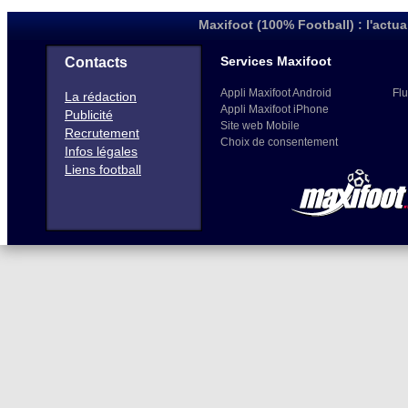
Maxifoot (100% Football) : l'actua
Services Maxifoot
Contacts
Appli Maxifoot Android
Flu
La rédaction
Appli Maxifoot iPhone
Publicité
Site web Mobile
Recrutement
Choix de consentement
Infos légales
Liens football