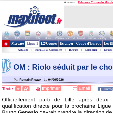
A retenir :
Palmarès Coupe du Mond
OM
PSG
Lyon
Lille
Monaco
Chelsea
Man Utd
Arsenal
Liverpool
ManCity
Ba
+ de clubs
Mercato
Ligue 1
L2/Coupes
Etranger
Coupe d'Europe
Les B
Actualité
|
Résultats & Classement
|
Buteurs
|
Calendrier
|
Equipe
OM : Riolo séduit par le ch
Par
Romain Rigaux
-
Le
04/06/2026
+
Imprimer
Email
A
Texte:
-
A
Officiellement parti de Lille après deux
qualification directe pour la prochaine Ligu
Bruno Genesio devrait prendre la direction de 