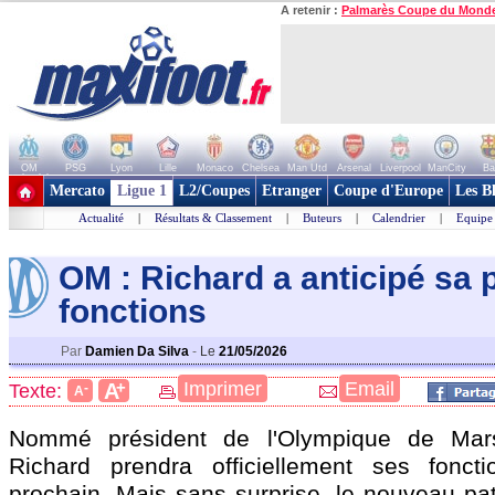
A retenir :
Palmarès Coupe du Mond
OM
PSG
Lyon
Lille
Monaco
Chelsea
Man Utd
Arsenal
Liverpool
ManCity
Ba
+ de clubs
Mercato
Ligue 1
L2/Coupes
Etranger
Coupe d'Europe
Les B
Actualité
|
Résultats & Classement
|
Buteurs
|
Calendrier
|
Equipe
OM : Richard a anticipé sa 
fonctions
Par
Damien Da Silva
-
Le
21/05/2026
+
Imprimer
Email
A
Texte:
-
A
Nommé président de l'Olympique de Mars
Richard prendra officiellement ses foncti
prochain. Mais sans surprise, le nouveau pa