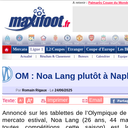
A retenir :
Palmarès Coupe du Mond
OM
PSG
Lyon
Lille
Monaco
Chelsea
Man Utd
Arsenal
Liverpool
ManCity
Ba
+ de clubs
Mercato
Ligue 1
L2/Coupes
Etranger
Coupe d'Europe
Les B
Actualité
|
Résultats & Classement
|
Buteurs
|
Calendrier
|
Equipe
OM : Noa Lang plutôt à Nap
Par
Romain Rigaux
-
Le
24/06/2025
+
Imprimer
Email
A
Texte:
-
A
Annoncé sur les tablettes de l’Olympique de 
mercato estival, Noa
Lang
(26 ans, 44 mat
toutes compétitions cette saison) est 