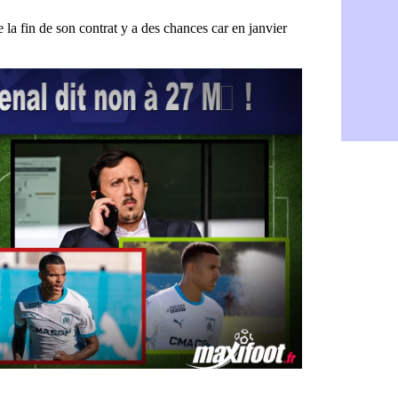
Rennes : H
06/08
Man City :
06/08
Man Utd : Z
06/08
Amical : M
06/08
Nantes : De
06/08
OM : le clu
06/08
Monaco : l
06/08
FIFA : Teb
06/08
FIFA : l'UE
06/08
PSG : Teba
06/08
Real : Vini
06/08
Lyon : Man
06/08
OM : une o
06/08
Real : c'es
06/08
Troyes : Ju
06/08
PSG : Aklio
06/08
OM : une o
06/08
PSG : cont
06/08
Ouganda : 
06/08
Arsenal : A
06/08
Chelsea : P
06/08
FIFA : le 
06/08
PSG : l'ét
06/08