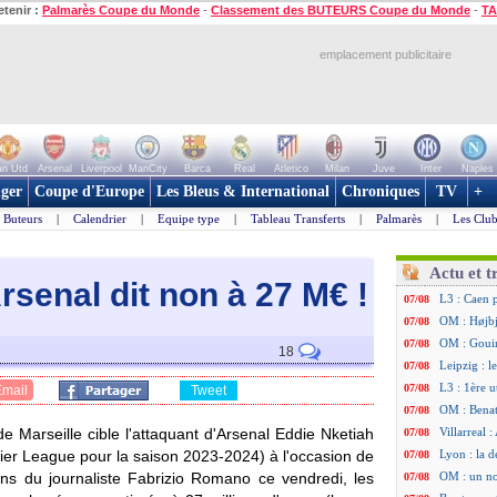
etenir :
Palmarès Coupe du Monde
-
Classement des BUTEURS Coupe du Monde
-
TA
emplacement publicitaire
n Utd
Arsenal
Liverpool
ManCity
Barca
Real
Atletico
Milan
Juve
Inter
Naples
ger
Coupe d'Europe
Les Bleus & International
Chroniques
TV
+
Buteurs
|
Calendrier
|
Equipe type
|
Tableau Transferts
|
Palmarès
|
Les Club
Actu et t
rsenal dit non à 27 M
€ !
L3 : Caen 
07/08
OM : Højbj
07/08
OM : Gouir
07/08
18
Leipzig : l
07/08
L3 : 1ère u
07/08
Email
Tweet
OM : Benat
07/08
 de Marseille cible l'attaquant d'Arsenal Eddie
Nketiah
Villarreal 
07/08
mier League pour la saison 2023-2024) à l'occasion de
Lyon : la d
07/08
ons du journaliste Fabrizio Romano ce vendredi, les
OM : un no
07/08