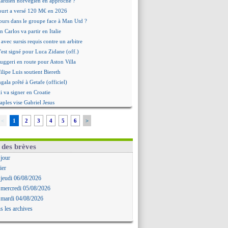
 gardien norvégien en approche ?
urt a versé 120 M€ en 2026
tours dans le groupe face à Man Utd ?
n Carlos va partir en Italie
 avec sursis requis contre un arbitre
'est signé pour Luca Zidane (off.)
Ruggeri en route pour Aston Villa
lipe Luis soutient Biereth
ala prêté à Getafe (officiel)
 va signer en Croatie
aples vise Gabriel Jesus
antuono prêté à la Fiorentina (off.)
<
1
2
3
4
5
6
>
 accord avec le Barça pour Rodri ?
ise a prolongé (officiel)
miyasu a convaincu (officiel)
 des brèves
esio - "ce n'est pas idéal"
 jour
 Oppong signe pour 4 ans (officiel)
ier
rpool va proposer 115 M€ pour Barcola
 jeudi 06/08/2026
la démission d'Infantino réclamée
 mercredi 05/08/2026
e, deux pistes se détachent
 mardi 04/08/2026
ilipe Luis veut remplacer Akliouche
s les archives
Luca Zidane va changer de club
rova très clair sur son futur