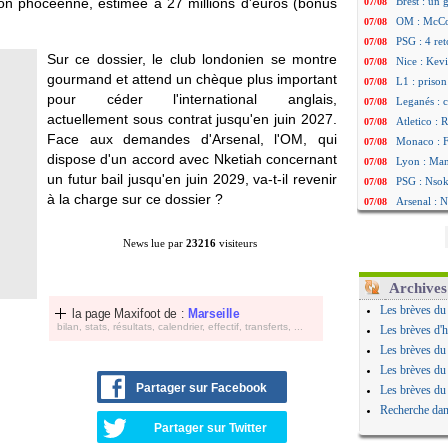
ion phocéenne, estimée à 27 millions d'euros (bonus
Brest : un
07/08
OM : McCo
07/08
PSG : 4 re
07/08
Sur ce dossier, le club londonien se montre
Nice : Kevi
07/08
gourmand et attend un chèque plus important
L1 : prison
07/08
pour céder l'international anglais,
Leganés : c
07/08
actuellement sous contrat jusqu'en juin 2027.
Atletico : 
07/08
Face aux demandes d'Arsenal, l'OM, qui
Monaco : Fi
07/08
dispose d'un accord avec Nketiah concernant
Lyon : Mang
07/08
un futur bail jusqu'en juin 2029, va-t-il revenir
PSG : Nsoki
07/08
à la charge sur ce dossier ?
Arsenal : N
07/08
Real : Mast
07/08
Man City :
07/08
News lue par
23216
visiteurs
Rennes : Ha
07/08
Palace : To
07/08
Archives
OM : B. Gen
07/08
Les brèves du
la page Maxifoot de :
Marseille
TFC : Sion
07/08
bilan, stats, résultats, calendrier, effectif, transferts, ...
Les brèves d'h
PSG : Live
07/08
Les brèves du
Norvège : 
07/08
Les brèves du
PSG : Mbay
07/08
Partager sur Facebook
Les brèves du
Monaco : F
07/08
Recherche dan
Grenade : 
07/08
Partager sur Twitter
Juve : Zheg
07/08