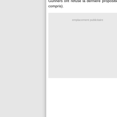
Gunners ont refusé la dernière proposit
compris).
emplacement publicitaire