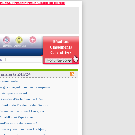
BLEAU PHASE FINALE Coupe du Monde
Résultats
Bayern
Dortmund
Classements
Calendriers
s
|
ransferts 24h/24
premier leader
erg, son agent maintient le suspense
i évoque son avenir
e transfert d'Asllani tombe à l'eau
tilisation du Football Video Support
ia envoie une pique à Longoria
: Al-Ahli veut Pape Gueye
ernière saison de Fonseca ?
uveau prétendant pour Højbjerg