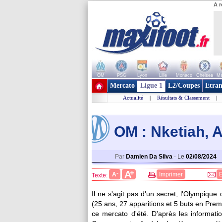
A r
OM
PSG
Lyon
Lille
Monaco
Chelsea
Ma
+ de clubs
Mercato
Ligue 1
L2/Coupes
Etran
Actualité
|
Résultats & Classement
|
OM : Nketiah, A
Par
Damien Da Silva
-
Le
02/08/2024
+
A
-
A
Imprimer
Texte:
Il ne s'agit pas d'un secret, l'Olympique
(25 ans, 27 apparitions et 5 buts en Pre
ce mercato d'été. D'après les informati