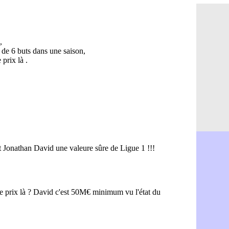
OM : Aguer
07/08
Arsenal : G
07/08
Nantes : d
07/08
Monaco : l
07/08
Man Utd : B
07/08
Man City :
07/08
Naples : l
07/08
OM : Lucas
07/08
PSG : le co
07/08
PSG : une 
07/08
Francfort :
07/08
Strasbourg 
07/08
Monaco : F
07/08
Dortmund :
07/08
Barça : pr
07/08
Argentine :
07/08
Tottenham 
07/08
Barça : l'a
07/08
FIFA : la C
06/08
CdM 2030 :
06/08
Rennes : Em
06/08
Côte d'Ivoi
06/08