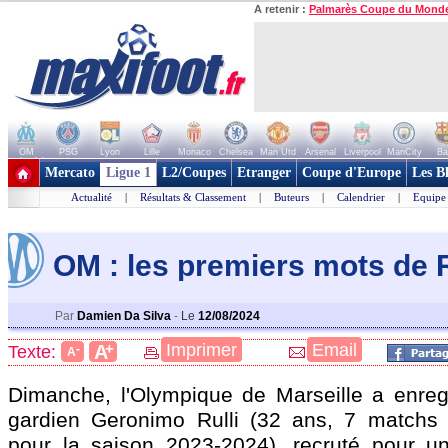
A retenir :
Palmarès Coupe du Mond
OM
PSG
Lyon
Lille
Monaco
Chelsea
Man Utd
Arsenal
Liverpool
ManCity
Ba
+ de clubs
Mercato
Ligue 1
L2/Coupes
Etranger
Coupe d'Europe
Les B
Actualité
|
Résultats & Classement
|
Buteurs
|
Calendrier
|
Equipe
OM : les premiers mots de R
Par
Damien Da Silva
-
Le
12/08/2024
+
Imprimer
Email
A
Texte:
-
A
Dimanche, l'Olympique de Marseille a enregis
gardien Geronimo
Rulli
(32 ans, 7 matchs 
pour la saison 2023-2024), recruté pour u