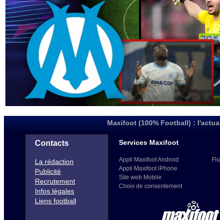
Maxifoot (100% Football) : l'actua
Services Maxifoot
Contacts
Appli Maxifoot Android
Flu
La rédaction
Appli Maxifoot iPhone
Publicité
Site web Mobile
Recrutement
Choix de consentement
Infos légales
Liens football