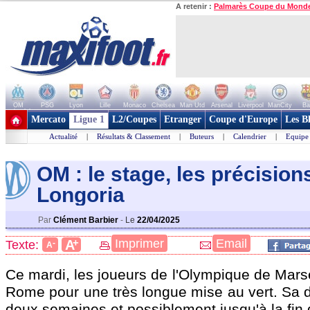
A retenir :
Palmarès Coupe du Mond
OM
PSG
Lyon
Lille
Monaco
Chelsea
Man Utd
Arsenal
Liverpool
ManCity
Ba
+ de clubs
Mercato
Ligue 1
L2/Coupes
Etranger
Coupe d'Europe
Les B
Actualité
|
Résultats & Classement
|
Buteurs
|
Calendrier
|
Equipe
OM : le stage, les précision
Longoria
Par
Clément Barbier
-
Le
22/04/2025
+
Imprimer
Email
A
Texte:
-
A
Ce mardi, les joueurs de l'Olympique de Marsei
Rome pour une très longue mise au vert. Sa 
deux semaines et possiblement jusqu'à la fin 