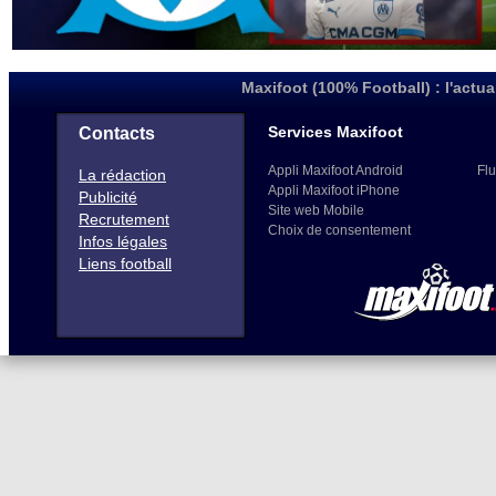
Maxifoot (100% Football) : l'actua
Services Maxifoot
Contacts
Appli Maxifoot Android
Flu
La rédaction
Appli Maxifoot iPhone
Publicité
Site web Mobile
Recrutement
Choix de consentement
Infos légales
Liens football