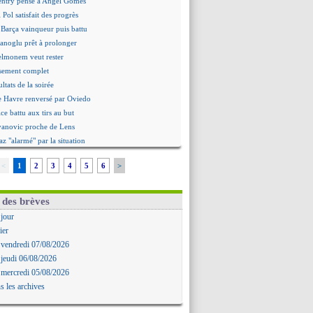
ntry pense à Angel Gomes
 Pol satisfait des progrès
 Barça vainqueur puis battu
hanoglu prêt à prolonger
elmonem veut rester
ssement complet
ultats de la soirée
e Havre renversé par Oviedo
ce battu aux tirs au but
Ivanovic proche de Lens
 "alarmé" par la situation
Alvarez, le Barça va revoir son offre
<
1
2
3
4
5
6
>
Mbamba prêté par Leverkusen (officiel)
 Real bat Ferencvaros
ukaku dit oui à Fenerbahçe
 des brèves
est arrache le nul contre Venise
 jour
n nouveau nul pour Le Mans
ier
 nul entre Auxerre et Troyes
 vendredi 07/08/2026
 Sergi Roberto a signé (officiel)
 jeudi 06/08/2026
gers fait tomber Lorient
 mercredi 05/08/2026
e Paris FC corrigé par Mayence
s les archives
ennes encore battu par Brentford
aris SG 1-1 Man Utd (fini)