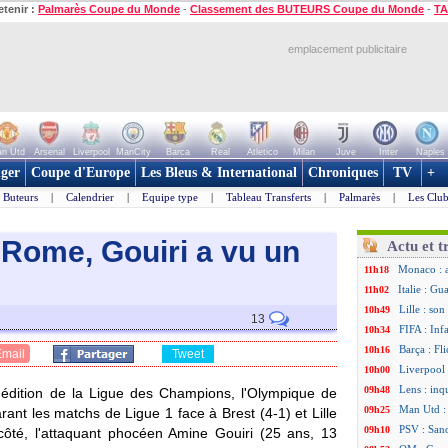
etenir :
Palmarès Coupe du Monde
-
Classement des BUTEURS Coupe du Monde
-
TA
emplacement publicitaire
n Utd
Arsenal
Liverpool
ManCity
Barca
Real
Atletico
Milan
Juve
Inter
Naples
ger
Coupe d'Europe
Les Bleus & International
Chroniques
TV
+
Buteurs
|
Calendrier
|
Equipe type
|
Tableau Transferts
|
Palmarès
|
Les Club
 Rome, Gouiri a vu un
Actu et t
Monaco : 
11h18
Italie : Gu
11h02
Lille : so
10h49
13
FIFA : Inf
10h34
Barça : Fl
10h16
Email
Tweet
Liverpool 
10h00
Lens : in
09h48
ne édition de la Ligue des Champions, l'Olympique de
Man Utd :
09h25
rant les matchs de Ligue 1 face à Brest (4-1) et Lille
PSV : Sano
09h10
côté, l'attaquant phocéen Amine
Gouiri
(25 ans, 13