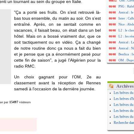
OM : Cove
08h52
nti un tournant au sein du groupe en Italie.
PSG : Rafel
08/08
"Ça a porté ses fruits. On s’est retrouvé là-
Amical : le
08/08
bas tous ensemble, du matin au soir. On s’est
Inter : Cal
08/08
entraîné. Après, on se sentait comme en
Nice : Abd
08/08
vacances, il faisait beau, on était dans un bel
L2 : le cla
08/08
hôtel. Mais on a bossé vraiment dur, que ce
L2 : les rés
08/08
soit tactiquement ou en vidéo. Ça a changé
Amical : L
08/08
de notre routine donc ça nous a fait du bien
Amical : Ni
08/08
et je pense que ça a énormément pesé pour
Benfica : 
08/08
cette fin de saison", a jugé l'Algérien pour la
OM : Dupraz
08/08
radio RMC.
Atletico : 
08/08
Lorient : 
08/08
Un choix gagnant pour l'OM, 2e au
Amical : le
08/08
classement avant la réception de Rennes
Naples : L
08/08
Archives
samedi à l'occasion de la dernière journée.
Amical : Br
08/08
Les brèves du
Amical : u
08/08
Les brèves d'h
ue par
15497
visiteurs
Amical : un
08/08
Les brèves du
LA Galaxy :
08/08
Les brèves du
Amical : An
08/08
Les brèves du
Amical : l
08/08
Recherche dan
Amical : R
08/08
Amical : P
08/08