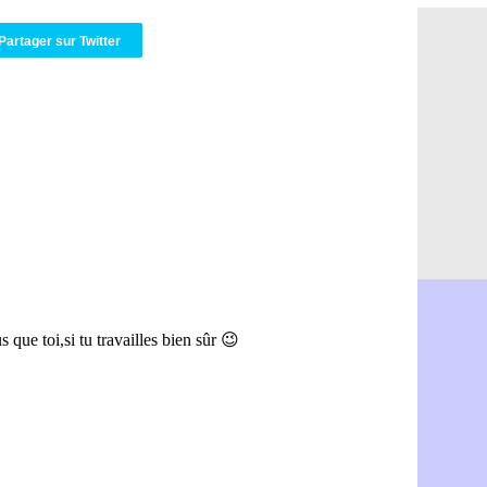
Barça : De
08/08
Atletico : 
08/08
Partager sur Twitter
Amical : L
08/08
Nottingham
08/08
Amical : St
08/08
Amical : L
08/08
Lens : Gani
08/08
OM : le PSG
08/08
Amical : P
08/08
Amical : C
08/08
Argentine 
08/08
Amical : l'I
08/08
Atletico : 
08/08
Monaco : C
08/08
Amical : e
08/08
OM : la pis
08/08
PSG : ça n
08/08
Amical : Re
08/08
Arsenal : c
08/08
Amical : L
08/08
Real : Mour
08/08
Amical : T
08/08