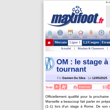
A r
OM
PSG
Lyon
Lille
Monaco
Chelsea
Ma
+ de clubs
Mercato
Ligue 1
L2/Coupes
Etran
Actualité
|
Résultats & Classement
|
OM : le stage à
tournant
Par
Damien Da Silva
-
Le
12/05/2025
+
A
-
A
Imprimer
Texte:
Officiellement qualifié pour la prochai
Marseille a beaucoup fait parler en prépa
(1-1) lors d'un stage à Rome. De son 