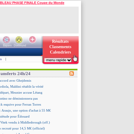
BLEAU PHASE FINALE Coupe du Monde
Résultats
Bayern
Dortmund
Classements
Calendriers
s
|
ransferts 24h/24
accord avec Ghejdemis
ardiola, Maldini rétablit la vérité
n départ, Meunier accuse Létang
antino ne démissionnera pas
ick esquive pour Ferran Torres
: Araujo, une option d'achat à 55 M€
quiétude pour Édouard
 Vitek vendu à Middlesbrough (off.)
 recruté pour 14,5 M€ (officiel)