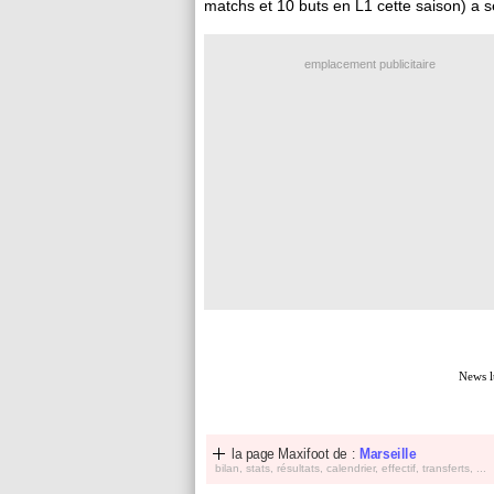
matchs et 10 buts en L1 cette saison) a se
emplacement publicitaire
News l
la page Maxifoot de :
Marseille
bilan, stats, résultats, calendrier, effectif, transferts, ...