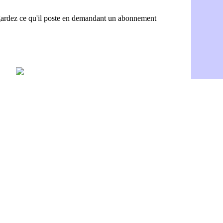
OM : Benati
08/08
Newcastle :
08/08
PSG : une 
08/08
PSG : le g
08/08
OM : le jou
08/08
Heracles : 
08/08
Monaco : M
08/08
OM : accor
08/08
Barça : Ara
08/08
OM : Côme
08/08
Man Utd : 
08/08
L3 : Caen 
07/08
OM : Højbj
07/08
OM : Gouir
07/08
Leipzig : l
07/08
L3 : 1ère u
07/08
OM : Benat
07/08
Villarreal 
07/08
Lyon : la d
07/08
OM : un no
07/08
Brest : un
07/08
OM : McCo
07/08
PSG : 4 re
07/08