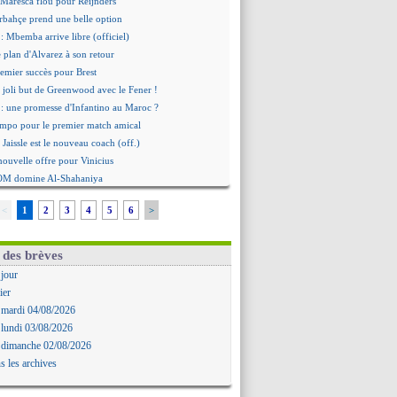
 Maresca flou pour Reijnders
rbahçe prend une belle option
: Mbemba arrive libre (officiel)
le plan d'Alvarez à son retour
remier succès pour Brest
 joli but de Greenwood avec le Fener !
 une promesse d'Infantino au Maroc ?
ompo pour le premier match amical
 Jaissle est le nouveau coach (off.)
nouvelle offre pour Vinicius
'OM domine Al-Shahaniya
bral a prolongé (officiel)
<
1
2
3
4
5
6
>
Molina va signer à la Roma
mandé arrive pour 140 M€ !
avertz en veut encore plus
 des brèves
ayindir en route pour le Celta
 jour
ina en cas d'échec avec Read
ier
Zouaoui plutôt vers Montpellier ?
 mardi 04/08/2026
Côme touche au but pour Chalobah
 lundi 03/08/2026
Romero toujours souhaité
 dimanche 02/08/2026
 réclame la démission d'Infantino
s les archives
ukaku absent du stage
 Lille recalé pour Zechiël