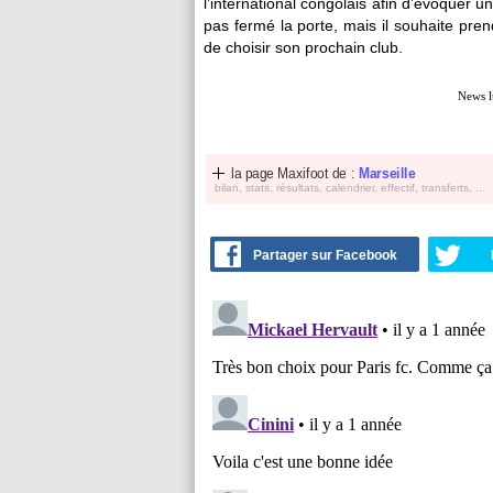
l’international congolais afin d’évoquer u
pas fermé la porte, mais il souhaite pre
de choisir son prochain club.
News l
la page Maxifoot de :
Marseille
bilan, stats, résultats, calendrier, effectif, transferts, ...
Partager sur Facebook