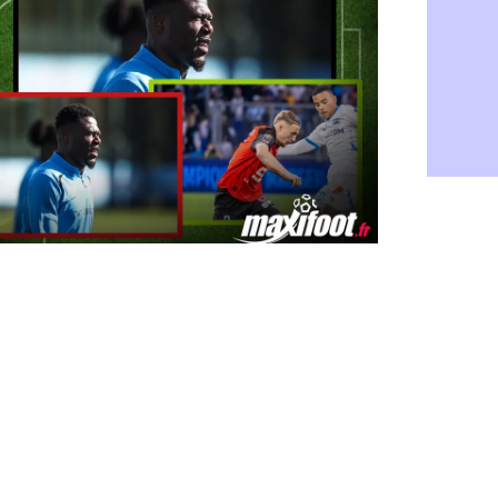
PSG : Live
05/08
Real : le d
05/08
Lyon : Mat
05/08
Lyon : Fons
04/08
Nice : une
04/08
Trabzonspo
04/08
Lyon : Fons
04/08
EdF : Infa
04/08
LdC : du c
04/08
Lyon : la st
04/08
Lyon : Govo
04/08
Lyon : une
04/08
Lyon : Abn
04/08
LdC : Spar
04/08
VIDEO : le
04/08
Man City :
04/08
Strasbourg 
04/08
PSG : Ayari
04/08
Man City : 
04/08
Amical : St
04/08
OM : le me
04/08
Chelsea : 
04/08
LdC : Spar
04/08