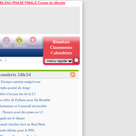
BLEAU PHASE FINALE Coupe du Monde
Résultats
Bayern
Dortmund
Classements
Calendriers
s
|
ransferts 24h/24
 Enrique satisfait malgré tout
ogba pointé du doigt
biri n'est pas fan de la L1
ne offre de Fulham pour Aït Boudlal
omasson et Cresswell réconciliés
: Nzonzi avait des pistes en L1
gala sur le départ
senal s'incline face au Real Betis
urde défaite pour le PSG