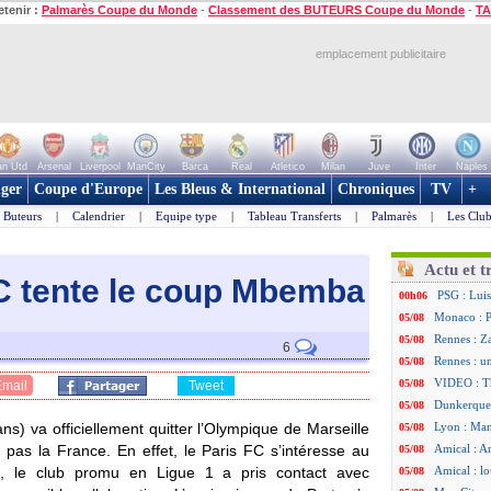
etenir :
Palmarès Coupe du Monde
-
Classement des BUTEURS Coupe du Monde
-
TA
emplacement publicitaire
n Utd
Arsenal
Liverpool
ManCity
Barca
Real
Atletico
Milan
Juve
Inter
Naples
ger
Coupe d'Europe
Les Bleus & International
Chroniques
TV
+
Buteurs
|
Calendrier
|
Equipe type
|
Tableau Transferts
|
Palmarès
|
Les Club
Actu et t
FC tente le coup Mbemba
PSG : Luis
00h06
Monaco : P
05/08
Rennes : Za
05/08
6
Rennes : u
05/08
VIDEO : Th
05/08
Email
Tweet
Dunkerque 
05/08
ns) va officiellement quitter l’Olympique de Marseille
Lyon : Man
05/08
 pas la France. En effet, le Paris FC s’intéresse au
Amical : Ar
05/08
o, le club promu en Ligue 1 a pris contact avec
Amical : lo
05/08