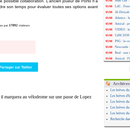
ne possible collaboration. L’ancien joueur de Porto n’a
Man City :
05/08
ndre son temps pour évaluer toutes ses options avant
LdC : Fene
05/08
Al-Diriyah 
05/08
Atletico : 
05/08
Amical : p
05/08
ue par
17092
visiteurs
VIDEO : le
05/08
CdM 2030 :
05/08
PSG : la c
05/08
Newcastle :
05/08
Real : une 
05/08
Amical : l
05/08
Monaco : Ca
05/08
Partager sur Twitter
Atletico : 
05/08
Real : Dio
05/08
Arsenal : H
05/08
Archives
Man Utd : B
05/08
Les brèves du
Roma : Mol
05/08
Les brèves d'h
Le Havre : 
05/08
Les brèves du
Chelsea : 
05/08
Les brèves du
Atletico : 
05/08
Les brèves du
FIFA : Figo
05/08
Recherche dan
Naples : L
05/08
Feyenoord :
05/08