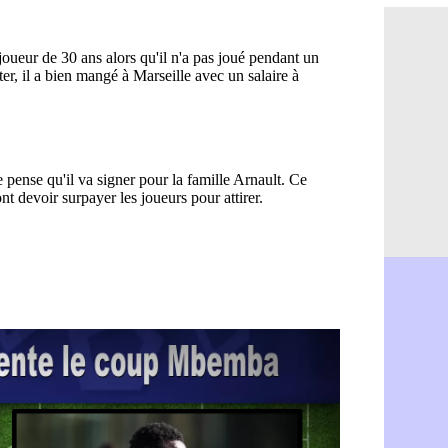
Brest : c'e
05/08
Amical : la
05/08
Amical : u
05/08
Amical : M
05/08
Inter : 40
05/08
Lille : un 
05/08
Lyon : Fons
05/08
OM : Aguer
05/08
Real : Endr
05/08
Real : ce s
05/08
OM : le ret
05/08
Hull : Tzol
05/08
PSG : Zaba
05/08
Man Utd : 
05/08
Sparta : le
05/08
Bordeaux :
05/08
Leverkusen
05/08
VIDEO : Ne
05/08
Arsenal : c
05/08
Lyon : Fon
05/08
Aston Vill
05/08
Ipswich : F
05/08