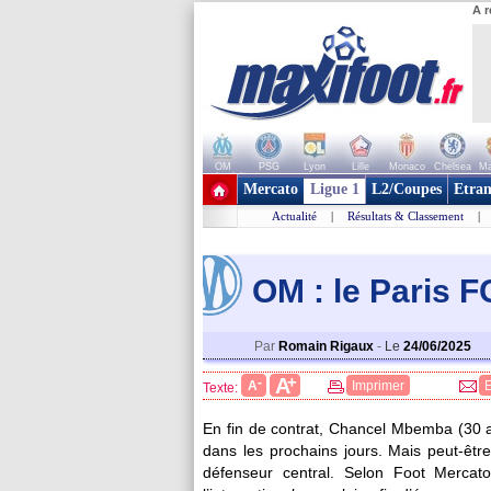
A r
OM
PSG
Lyon
Lille
Monaco
Chelsea
Ma
+ de clubs
Mercato
Ligue 1
L2/Coupes
Etran
Actualité
|
Résultats & Classement
|
OM : le Paris 
Par
Romain Rigaux
-
Le
24/06/2025
+
A
-
A
Imprimer
Texte:
En fin de contrat, Chancel
Mbemba
(30 a
dans les prochains jours. Mais peut-être
défenseur central. Selon Foot Mercat