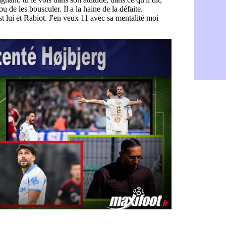
CdM 2030 :
05/08
PSG : la c
05/08
Newcastle :
05/08
Real : une 
05/08
Amical : l
05/08
Monaco : Ca
05/08
Atletico : 
05/08
Real : Dio
05/08
Arsenal : H
05/08
Man Utd : B
05/08
Roma : Mol
05/08
Le Havre : 
05/08
Chelsea : 
05/08
Atletico : 
05/08
FIFA : Figo
05/08
Naples : L
05/08
Feyenoord :
05/08
Brest : c'e
05/08
Amical : la
05/08
Amical : u
05/08
Amical : M
05/08
Inter : 40
05/08
Lille : un 
05/08