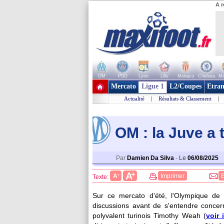
A r
OM
PSG
Lyon
Lille
Monaco
Chelsea
Ma
+ de clubs
Mercato
Ligue 1
L2/Coupes
Etran
Actualité
|
Résultats & Classement
|
OM : la Juve a 
Par
Damien Da Silva
-
Le
06/08/2025
+
A
-
A
Imprimer
Texte:
Sur ce mercato d'été, l'Olympique de 
discussions avant de s'entendre concern
polyvalent turinois Timothy Weah (
voir 