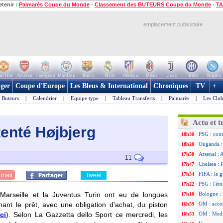
etenir :
Palmarès Coupe du Monde
-
Classement des BUTEURS Coupe du Monde
-
TA
emplacement publicitaire
n Utd
Arsenal
Liverpool
ManCity
Barca
Real
Atletico
Milan
Juve
Inter
Naples
ger
Coupe d'Europe
Les Bleus & International
Chroniques
TV
+
Buteurs
|
Calendrier
|
Equipe type
|
Tableau Transferts
|
Palmarès
|
Les Club
Actu et t
tenté Højbjerg
PSG : cont
18h30
Ouganda :
18h20
Arsenal : 
17h58
11
Chelsea : P
17h47
FIFA : le 
17h34
Email
Tweet
PSG : l'ét
17h22
Marseille et la Juventus Turin ont eu de longues
Bologne : 
17h10
ant le prêt, avec une obligation d'achat, du piston
OM : acco
16h59
ici
). Selon La Gazzetta dello Sport ce mercredi, les
OM : Medi
16h53