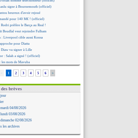
Forlan nommé sélectionneur (officiel)
Juanlu signe à Bournemouth (officiel)
ntou heureux d'avoir rejoué
mandé pour 140 M€ ! (officiel)
 Rodri préfère le Barça au Real !
ït Boudlal veut rejoindre Fulham
a : Liverpool cible aussi Konsa
approche pour Diatta
 Diaw va signer à Lille
r : Salah a signé ! (officiel)
: les mots de Mavuba
Khelaïfi président ? Tebas dit non
<
1
2
3
4
5
6
>
e : Greenwood savoure son premier but
 Mavuba n'est plus l'entraîneur (off.)
y : Milan rejette 35 M€ pour Leão
 des brèves
n : D. Traoré prêté au Mans (officiel)
 jour
icius tout proche de prolonger !
ier
 accueil impressionnant pour Salah !
 mardi 04/08/2026
mandé attendu ce jeudi à Madrid !
 lundi 03/08/2026
i, la piste Barça se confirme
 dimanche 02/08/2026
uche arrive ce jeudi à Paris !
s les archives
a Liga quitte beIN Sports !
d'inquiétude pour Rafael Pol