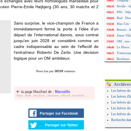
é des échanges avec leurs homologues marseillais pour
Uruguay : 
16h45
océen Pierre-Emile
Højbjerg
(30 ans, 30 matchs et 2
Séville : 
16h34
PSG : Ndja
16h21
Real : Dio
16h04
Sans surprise, le vice-champion de France a
Man City :
15h50
immédiatement fermé la porte à l'idée d'un
Rennes : A
15h40
départ de l'international danois, sous contrat
Aston Vill
15h18
jusqu'en juin 2028 et considéré comme un
OM : une 
15h01
cadre indispensable au sein de l'effectif de
Le Havre :
14h46
l'entraîneur Roberto De Zerbi. Une décision
Trabzonspo
14h25
logique pour un OM ambitieux.
Bordeaux 
14h12
FIFA : Al-
13h51
Fenerbahç
13h29
News lue par
18310
visiteurs
Bordeaux :
13h11
Galatasara
12h46
Archives
Southampto
12h28
Les brèves du
la page Maxifoot de :
Marseille
Real : Vin
12h10
bilan, stats, résultats, calendrier, effectif, transferts, ...
Les brèves d'h
VIDEO : un
11h58
Les brèves du
Real : Dio
11h35
Les brèves du
Real : Rodr
11h19
Partager sur Facebook
Les brèves du
PSG : Aklio
11h07
Recherche dan
Médias : l
10h53
Partager sur Twitter
PSG : pas 
10h36