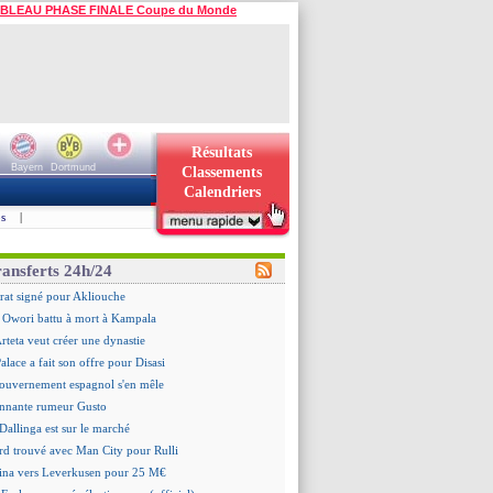
BLEAU PHASE FINALE Coupe du Monde
Résultats
Bayern
Dortmund
Classements
Calendriers
s
|
ransferts 24h/24
rat signé pour Akliouche
 Owori battu à mort à Kampala
Arteta veut créer une dynastie
alace a fait son offre pour Disasi
gouvernement espagnol s'en mêle
onnante rumeur Gusto
Dallinga est sur le marché
rd trouvé avec Man City pour Rulli
na vers Leverkusen pour 25 M€