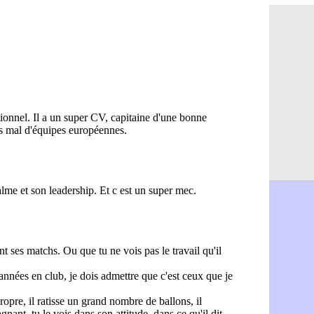
Real : ça 
10h13
Barça : Fe
09h51
FIFA : des
09h32
Abha : c'es
09h11
Real : rép
08h57
Arsenal : 
08h39
Al-Ahli : 
08h22
PSG : Luis
00h06
Monaco : P
05/08
Rennes : Za
05/08
Rennes : u
05/08
VIDEO : Th
05/08
Dunkerque 
05/08
Lyon : Man
05/08
Amical : Ar
05/08
Amical : lo
05/08
Man City :
05/08
LdC : Fene
05/08
Al-Diriyah 
05/08
Atletico : 
05/08
Amical : p
05/08
VIDEO : le
05/08