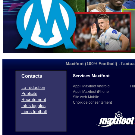
Maxifoot (100% Football) : l'actua
Services Maxifoot
Contacts
Appli Maxifoot Android
Flu
La rédaction
Appli Maxifoot iPhone
Publicité
Site web Mobile
Recrutement
Choix de consentement
Infos légales
Liens football