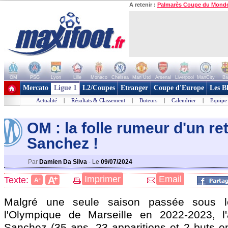
A retenir :
Palmarès Coupe du Mond
OM
PSG
Lyon
Lille
Monaco
Chelsea
Man Utd
Arsenal
Liverpool
ManCity
Ba
+ de clubs
Mercato
Ligue 1
L2/Coupes
Etranger
Coupe d'Europe
Les B
Actualité
|
Résultats & Classement
|
Buteurs
|
Calendrier
|
Equipe
OM : la folle rumeur d'un re
Sanche
z !
Par
Damien Da Silva
-
Le
09/07/2024
+
Imprimer
Email
A
Texte:
-
A
Malgré une seule saison passée sous l
l'Olympique de Marseille en 2022-2023, l'
Sanchez
(35 ans, 23 apparitions et 2 buts e