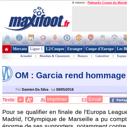
A retenir :
Palmarès Coupe du Mond
OM
PSG
Lyon
Lille
Monaco
Chelsea
Man Utd
Arsenal
Liverpool
ManCity
Ba
+ de clubs
Mercato
Ligue 1
L2/Coupes
Etranger
Coupe d'Europe
Les B
Actualité
|
Résultats & Classement
|
Buteurs
|
Calendrier
|
Equipe
OM : Garcia rend hommage 
Par
Damien Da Silva
-
Le
08/05/2018
+
Imprimer
Email
A
Texte:
-
A
Pour se qualifier en finale de l'Europa League
Madrid, l'Olympique de Marseille a pu compte
énorme de ses supporters, notamment contre 