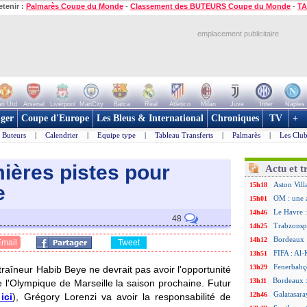
etenir :
Palmarès Coupe du Monde
-
Classement des BUTEURS Coupe du Monde
-
TA
emplacement publicitaire
n Utd
Arsenal
Liverpool
ManCity
Barca
Real
Atletico
Milan
Juve
Inter
Naples
ger
Coupe d'Europe
Les Bleus & International
Chroniques
TV
+
Buteurs
|
Calendrier
|
Equipe type
|
Tableau Transferts
|
Palmarès
|
Les Club
ières pistes pour
Actu et t
Aston Vill
15h18
e
OM : une 
15h01
Le Havre :
14h46
48
Trabzonspo
14h25
Bordeaux 
14h12
Email
Tweet
FIFA : Al-
13h51
Fenerbahç
13h29
traîneur Habib Beye ne devrait pas avoir l'opportunité
Bordeaux :
13h11
 l'Olympique de Marseille la saison prochaine. Futur
Galatasara
12h46
 ici
), Grégory Lorenzi va avoir la responsabilité de