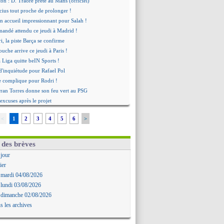
n : D. Traoré prêté au Mans (officiel)
icius tout proche de prolonger !
 accueil impressionnant pour Salah !
mandé attendu ce jeudi à Madrid !
i, la piste Barça se confirme
uche arrive ce jeudi à Paris !
a Liga quitte beIN Sports !
d'inquiétude pour Rafael Pol
se complique pour Rodri !
rran Torres donne son feu vert au PSG
 excuses après le projet
t fait pour Fekir (officiel)
<
1
2
3
4
5
6
>
onse imminente de Vinicius
Nørgaard transféré à Everton (off.)
Deschamps a discuté !
 des brèves
 Enrique satisfait malgré tout
 jour
ogba pointé du doigt
ier
biri n'est pas fan de la L1
 mardi 04/08/2026
ne offre de Fulham pour Aït Boudlal
 lundi 03/08/2026
omasson et Cresswell réconciliés
 dimanche 02/08/2026
: Nzonzi avait des pistes en L1
s les archives
gala sur le départ
senal s'incline face au Real Betis