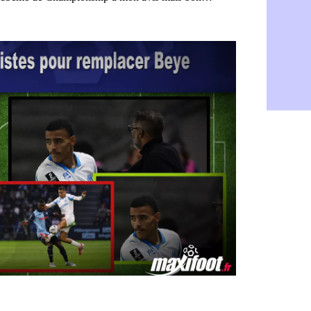
Naples : L
05/08
Feyenoord :
05/08
Brest : c'e
05/08
Amical : la
05/08
Amical : u
05/08
Amical : M
05/08
Inter : 40
05/08
Lille : un 
05/08
Lyon : Fons
05/08
OM : Aguer
05/08
Real : Endr
05/08
Real : ce s
05/08
OM : le ret
05/08
Hull : Tzol
05/08
PSG : Zaba
05/08
Man Utd : 
05/08
Sparta : le
05/08
Bordeaux :
05/08
Leverkusen
05/08
VIDEO : Ne
05/08
Arsenal : c
05/08
Lyon : Fon
05/08
Aston Vill
05/08