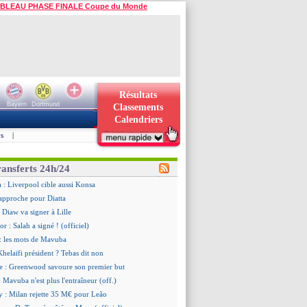
BLEAU PHASE FINALE Coupe du Monde
Résultats
Bayern
Dortmund
Classements
Calendriers
s
|
ransferts 24h/24
a : Liverpool cible aussi Konsa
approche pour Diatta
 Diaw va signer à Lille
r : Salah a signé ! (officiel)
: les mots de Mavuba
Khelaïfi président ? Tebas dit non
e : Greenwood savoure son premier but
 Mavuba n'est plus l'entraîneur (off.)
y : Milan rejette 35 M€ pour Leão