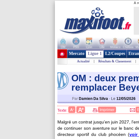
A r
OM
PSG
Lyon
Lille
Monaco
Chelsea
Ma
+ de clubs
Mercato
Ligue 1
L2/Coupes
Etran
Actualité
|
Résultats & Classement
|
OM : deux prem
remplacer Bey
Par
Damien Da Silva
-
Le
12/05/2026
+
A
-
A
Imprimer
Texte:
Malgré un contrat jusqu'en juin 2027, l'en
de continuer son aventure sur le banc de
directeur sportif du club phocéen (
voir