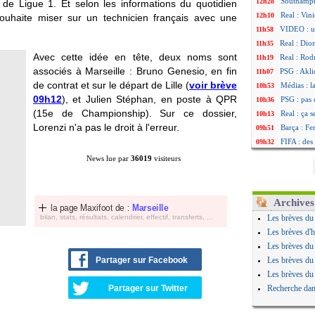
Southampto
12h28
e de Ligue 1. Et selon les informations du quotidien
Real : Vin
12h10
ouhaite miser sur un technicien français avec une
VIDEO : un
11h58
Real : Dio
11h35
Avec cette idée en tête, deux noms sont
Real : Rodr
11h19
associés à Marseille : Bruno Genesio, en fin
PSG : Aklio
11h07
de contrat et sur le départ de Lille (
voir brève
Médias : l
10h53
09h12
), et Julien Stéphan, en poste à QPR
PSG : pas 
10h36
(15e de Championship). Sur ce dossier,
Real : ça 
10h13
Lorenzi n'a pas le droit à l'erreur.
Barça : Fe
09h51
FIFA : des
09h32
Abha : c'es
09h11
News lue par
36019
visiteurs
Real : rép
08h57
Arsenal : 
08h39
Al-Ahli : 
08h22
Archives
la page Maxifoot de :
Marseille
PSG : Luis
00h06
bilan, stats, résultats, calendrier, effectif, transferts, ...
Les brèves du
Monaco : P
05/08
Les brèves d'h
Rennes : Za
05/08
Les brèves du
Rennes : u
05/08
Partager sur Facebook
Les brèves du
VIDEO : Th
05/08
Les brèves du
Dunkerque 
05/08
Partager sur Twitter
Recherche dan
Lyon : Man
05/08
Amical : Ar
05/08