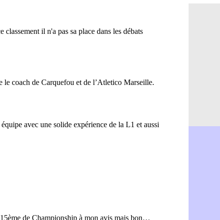
Amical : lo
05/08
Man City :
05/08
LdC : Fene
05/08
Al-Diriyah 
05/08
Atletico : 
05/08
Amical : p
05/08
VIDEO : le
05/08
CdM 2030 :
05/08
PSG : la c
05/08
Newcastle :
05/08
Real : une 
05/08
Amical : l
05/08
Monaco : Ca
05/08
Atletico : 
05/08
Real : Dio
05/08
Arsenal : H
05/08
Man Utd : B
05/08
Roma : Mol
05/08
Le Havre : 
05/08
Chelsea : 
05/08
Atletico : 
05/08
FIFA : Figo
05/08