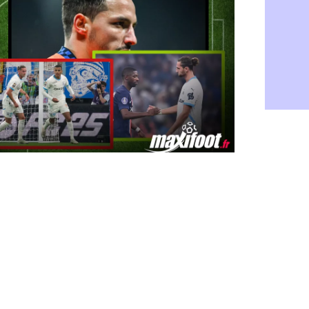
Rennes : H
06/08
Man City :
06/08
Man Utd : Z
06/08
Amical : M
06/08
Nantes : De
06/08
OM : le clu
06/08
Monaco : l
06/08
FIFA : Teb
06/08
FIFA : l'UE
06/08
PSG : Teba
06/08
Real : Vini
06/08
Lyon : Man
06/08
OM : une o
06/08
Real : c'es
06/08
Troyes : Ju
06/08
PSG : Aklio
06/08
OM : une o
06/08
PSG : cont
06/08
Ouganda : 
06/08
Arsenal : A
06/08
Chelsea : P
06/08
FIFA : le 
06/08
PSG : l'ét
06/08