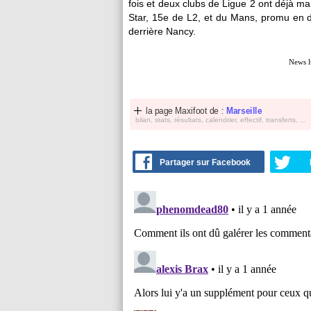
fois et deux clubs de Ligue 2 ont déjà man
Star, 15e de L2, et du Mans, promu en d
derrière Nancy.
News l
la page Maxifoot de :
Marseille
bilan, stats, résultats, calendrier, effectif, transferts, ...
Partager sur Facebook