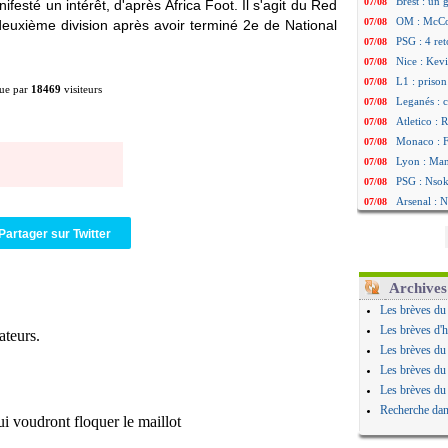
Brest : un
07/08
ifesté un intérêt, d'après Africa Foot. Il s'agit du Red
OM : McCo
07/08
euxième division après avoir terminé 2e de National
PSG : 4 re
07/08
Nice : Kevi
07/08
L1 : prison
07/08
ue par
18469
visiteurs
Leganés : c
07/08
Atletico : 
07/08
Monaco : Fi
07/08
Lyon : Mang
07/08
PSG : Nsoki
07/08
Arsenal : N
07/08
Real : Mast
07/08
Partager sur Twitter
Man City :
07/08
Rennes : Ha
07/08
Palace : To
07/08
Archives
OM : B. Gen
07/08
Les brèves du
TFC : Sion
07/08
Les brèves d'h
PSG : Live
07/08
Les brèves du
Norvège : 
07/08
Les brèves du
PSG : Mbay
07/08
Les brèves du
Monaco : F
07/08
Recherche dan
Grenade : 
07/08
Juve : Zheg
07/08