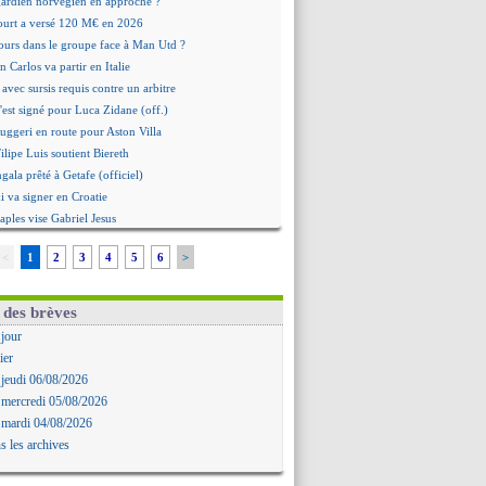
 gardien norvégien en approche ?
urt a versé 120 M€ en 2026
tours dans le groupe face à Man Utd ?
n Carlos va partir en Italie
 avec sursis requis contre un arbitre
'est signé pour Luca Zidane (off.)
Ruggeri en route pour Aston Villa
lipe Luis soutient Biereth
ala prêté à Getafe (officiel)
 va signer en Croatie
aples vise Gabriel Jesus
antuono prêté à la Fiorentina (off.)
<
1
2
3
4
5
6
>
 accord avec le Barça pour Rodri ?
ise a prolongé (officiel)
miyasu a convaincu (officiel)
 des brèves
esio - "ce n'est pas idéal"
 jour
 Oppong signe pour 4 ans (officiel)
ier
rpool va proposer 115 M€ pour Barcola
 jeudi 06/08/2026
la démission d'Infantino réclamée
 mercredi 05/08/2026
e, deux pistes se détachent
 mardi 04/08/2026
ilipe Luis veut remplacer Akliouche
s les archives
Luca Zidane va changer de club
rova très clair sur son futur