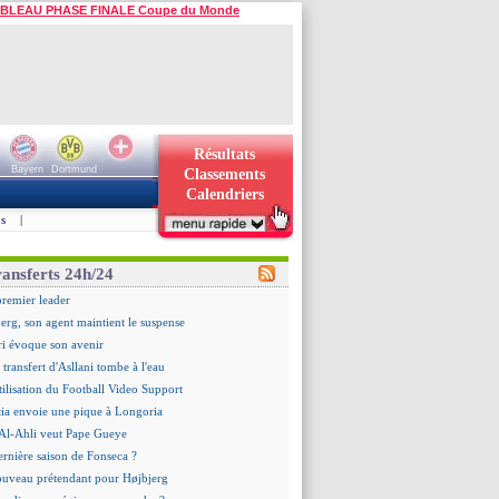
BLEAU PHASE FINALE Coupe du Monde
Résultats
Bayern
Dortmund
Classements
Calendriers
s
|
ransferts 24h/24
premier leader
erg, son agent maintient le suspense
i évoque son avenir
e transfert d'Asllani tombe à l'eau
tilisation du Football Video Support
ia envoie une pique à Longoria
: Al-Ahli veut Pape Gueye
ernière saison de Fonseca ?
uveau prétendant pour Højbjerg