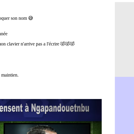
OM : Aguer
07/08
Arsenal : G
07/08
Nantes : d
07/08
Monaco : l
07/08
Man Utd : B
07/08
Man City :
07/08
Naples : l
07/08
OM : Lucas
07/08
PSG : le co
07/08
PSG : une 
07/08
Francfort :
07/08
Strasbourg 
07/08
Monaco : F
07/08
Dortmund :
07/08
Barça : pr
07/08
Argentine :
07/08
Tottenham 
07/08
Barça : l'a
07/08
FIFA : la C
06/08
CdM 2030 :
06/08
Rennes : Em
06/08
Côte d'Ivoi
06/08