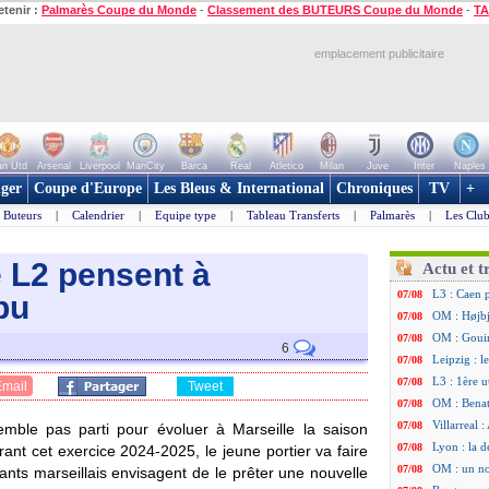
etenir :
Palmarès Coupe du Monde
-
Classement des BUTEURS Coupe du Monde
-
TA
emplacement publicitaire
n Utd
Arsenal
Liverpool
ManCity
Barca
Real
Atletico
Milan
Juve
Inter
Naples
ger
Coupe d'Europe
Les Bleus & International
Chroniques
TV
+
Buteurs
|
Calendrier
|
Equipe type
|
Tableau Transferts
|
Palmarès
|
Les Club
e L2 pensent à
Actu et t
L3 : Caen 
07/08
bu
OM : Højbj
07/08
OM : Gouir
07/08
6
Leipzig : l
07/08
L3 : 1ère u
07/08
Email
Tweet
OM : Benat
07/08
Villarreal 
07/08
ble pas parti pour évoluer à Marseille la saison
Lyon : la d
07/08
ant cet exercice 2024-2025, le jeune portier va faire
OM : un no
07/08
eants marseillais envisagent de le prêter une nouvelle