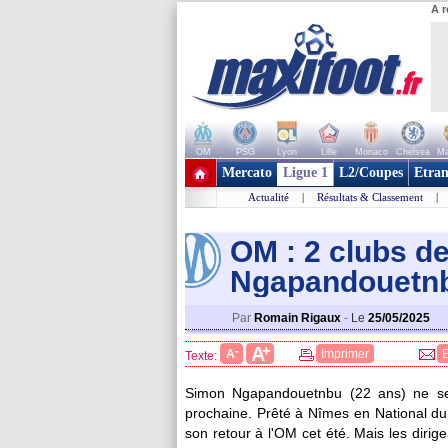
A r
OM
PSG
Lyon
Lille
Monaco
Chelsea
Ma
+ de clubs
Mercato
Ligue 1
L2/Coupes
Etran
Actualité
|
Résultats & Classement
|
OM : 2 clubs d
Ngapandouetn
Par
Romain Rigaux
-
Le
25/05/2025
+
A
-
A
Imprimer
Texte:
Simon Ngapandouetnbu (22 ans) ne sem
prochaine. Prêté à Nîmes en National dur
son retour à l'OM cet été. Mais les dirig