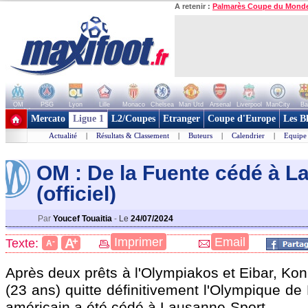
A retenir :
Palmarès Coupe du Mond
OM
PSG
Lyon
Lille
Monaco
Chelsea
Man Utd
Arsenal
Liverpool
ManCity
Ba
+ de clubs
Mercato
Ligue 1
L2/Coupes
Etranger
Coupe d'Europe
Les B
Actualité
|
Résultats & Classement
|
Buteurs
|
Calendrier
|
Equipe
OM : De la Fuente cédé à 
(officiel)
Par
Youcef Touaitia
-
Le
24/07/2024
+
Imprimer
Email
A
Texte:
-
A
Après deux prêts à l'Olympiakos et Eibar, Ko
(23 ans) quitte définitivement l'Olympique de M
américain a été cédé à Lausanne-Sport.