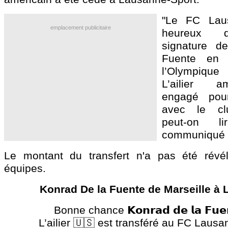
"Le FC Laus
emplacement publicitaire
heureux d
signature d
Fuente en 
l’Olympique
L’ailier a
engagé pour
avec le clu
peut-on 
communiqué d
Le montant du transfert n'a pas été révé
équipes.
Konrad De la Fuente de Marseille à
Bonne chance 𝗞𝗼𝗻𝗿𝗮𝗱 𝗱𝗲 𝗹𝗮 𝗙𝘂𝗲
L’ailier 🇺🇸 est transféré au FC Lausa