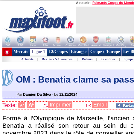
A retenir :
Palmarès Coupe du Mond
OM
PSG
Lyon
Lille
Monaco
Chelsea
Man Utd
Arsenal
Liverpool
ManCity
Ba
+ de clubs
Mercato
Ligue 1
L2/Coupes
Etranger
Coupe d'Europe
Les B
Actualité
|
Résultats & Classement
|
Buteurs
|
Calendrier
|
Equipe
OM : Benatia clame sa pass
Par
Damien Da Silva
-
Le
12/11/2024
+
Imprimer
Email
A
Texte:
-
A
Formé à l'Olympique de Marseille, l'ancien
Benatia a réalisé son retour au sein du 
novembre 2023 dans le rôle de conseiller spo