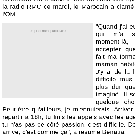
la radio RMC ce mardi, le Marocain a clam
l'OM.
"Quand j'ai e
emplacement publicitaire
qui m'a so
moment-là, 
accepter que
fait ma form
maman habite
J'y ai de la f
difficile tou
plus dur que
imaginé. Il s
quelque cho
Peut-être qu'ailleurs, je m'ennuierais. Arrive
repartir à 18h, tu finis les appels avec les age
tu n'as pas ce côté passion, c'est difficile. 
arrivé, c'est comme ça", a résumé Benatia.