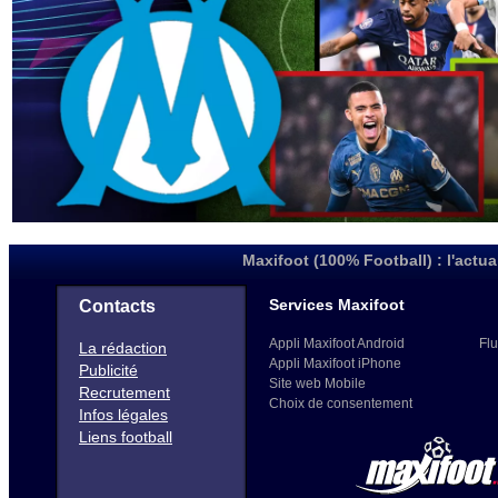
Maxifoot (100% Football) : l'actua
Services Maxifoot
Contacts
Appli Maxifoot Android
Flu
La rédaction
Appli Maxifoot iPhone
Publicité
Site web Mobile
Recrutement
Choix de consentement
Infos légales
Liens football