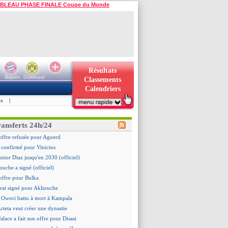
BLEAU PHASE FINALE Coupe du Monde
Résultats
Bayern
Dortmund
Classements
Calendriers
s
|
ransferts 24h/24
offre refusée pour Aguerd
st confirmé pour Vinicius
unior Diaz jusqu'en 2030 (officiel)
ouche a signé (officiel)
offre pour Bulka
rat signé pour Akliouche
 Owori battu à mort à Kampala
Arteta veut créer une dynastie
alace a fait son offre pour Disasi