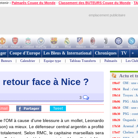
etenir :
Palmarès Coupe du Monde
-
Classement des BUTEURS Coupe du Monde
-
TA
emplacement publicitaire
n Utd
Arsenal
Liverpool
ManCity
Barca
Real
Atletico
Milan
Juve
Inter
Naples
ger
Coupe d'Europe
Les Bleus & International
Chroniques
TV
+
Buteurs
|
Calendrier
|
Equipe type
|
Tableau Transferts
|
Palmarès
|
Les Club
Actu et t
 retour face à Nic
e ?
OM : une 
19h47
Real : c'e
19h34
Troyes : J
19h14
3
PSG : Akli
19h06
OM : une 
18h50
Email
Tweet
PSG : cont
18h30
de l'OM à cause d'une blessure à un mollet, Leonardo
Ouganda :
18h20
on) va mieux. Le défenseur central argentin a profité
Arsenal : 
17h58
 totalement. Selon RMC, le capitaine marseillais sera
Chelsea : P
17h47