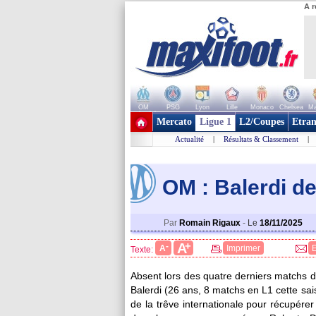
A r
OM
PSG
Lyon
Lille
Monaco
Chelsea
Ma
+ de clubs
Mercato
Ligue 1
L2/Coupes
Etran
Actualité
|
Résultats & Classement
|
OM : Balerdi de
Par
Romain Rigaux
-
Le
18/11/2025
+
A
-
A
Imprimer
Texte:
Absent lors des quatre derniers matchs 
Balerdi
(26 ans, 8 matchs en L1 cette sais
de la trêve internationale pour récupérer