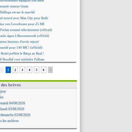
gouvernement espagnol s'en mêle
onnante rumeur Gusto
Dallinga est sur le marché
rd trouvé avec Man City pour Rulli
na vers Leverkusen pour 25 M€
Forlan nommé sélectionneur (officiel)
Juanlu signe à Bournemouth (officiel)
ntou heureux d'avoir rejoué
mandé pour 140 M€ ! (officiel)
 Rodri préfère le Barça au Real !
ït Boudlal veut rejoindre Fulham
a : Liverpool cible aussi Konsa
<
1
2
3
4
5
6
>
approche pour Diatta
 Diaw va signer à Lille
r : Salah a signé ! (officiel)
 des brèves
: les mots de Mavuba
 jour
Khelaïfi président ? Tebas dit non
ier
e : Greenwood savoure son premier but
 mardi 04/08/2026
 Mavuba n'est plus l'entraîneur (off.)
 lundi 03/08/2026
y : Milan rejette 35 M€ pour Leão
 dimanche 02/08/2026
n : D. Traoré prêté au Mans (officiel)
s les archives
icius tout proche de prolonger !
 accueil impressionnant pour Salah !