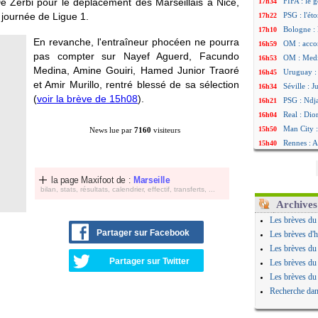
 Zerbi pour le déplacement des Marseillais à Nice,
FIFA : le 
17h34
 journée de Ligue 1.
PSG : l'ét
17h22
Bologne : 
17h10
En revanche, l'entraîneur phocéen ne pourra
OM : acco
16h59
pas compter sur Nayef Aguerd, Facundo
OM : Medi
16h53
Medina, Amine Gouiri, Hamed Junior Traoré
Uruguay : 
16h45
et Amir Murillo, rentré blessé de sa sélection
Séville : 
16h34
(
voir la brève de 15h08
).
PSG : Ndja
16h21
Real : Dio
16h04
Man City :
15h50
News lue par
7160
visiteurs
Rennes : A
15h40
Aston Vill
15h18
OM : une 
15h01
la page Maxifoot de :
Marseille
Le Havre :
14h46
bilan, stats, résultats, calendrier, effectif, transferts, ...
Trabzonspo
14h25
Archives
Bordeaux 
14h12
Les brèves du
FIFA : Al-
13h51
Partager sur Facebook
Les brèves d'h
Fenerbahç
13h29
Les brèves du
Bordeaux :
13h11
Partager sur Twitter
Les brèves du
Galatasara
12h46
Les brèves du
Southampto
12h28
Recherche dan
Real : Vin
12h10
VIDEO : un
11h58