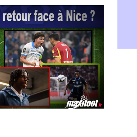
LdC : Fene
05/08
Al-Diriyah 
05/08
Atletico : 
05/08
Amical : p
05/08
VIDEO : le
05/08
CdM 2030 :
05/08
PSG : la c
05/08
Newcastle :
05/08
Real : une 
05/08
Amical : l
05/08
Monaco : Ca
05/08
Atletico : 
05/08
Real : Dio
05/08
Arsenal : H
05/08
Man Utd : B
05/08
Roma : Mol
05/08
Le Havre : 
05/08
Chelsea : 
05/08
Atletico : 
05/08
FIFA : Figo
05/08
Naples : L
05/08
Feyenoord :
05/08
Brest : c'e
05/08