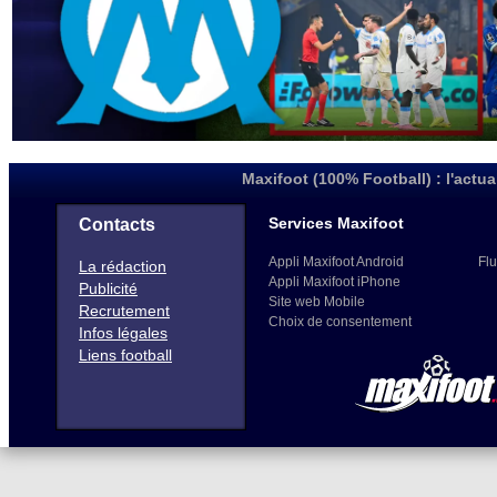
Maxifoot (100% Football) : l'actua
Services Maxifoot
Contacts
Appli Maxifoot Android
Flu
La rédaction
Appli Maxifoot iPhone
Publicité
Site web Mobile
Recrutement
Choix de consentement
Infos légales
Liens football