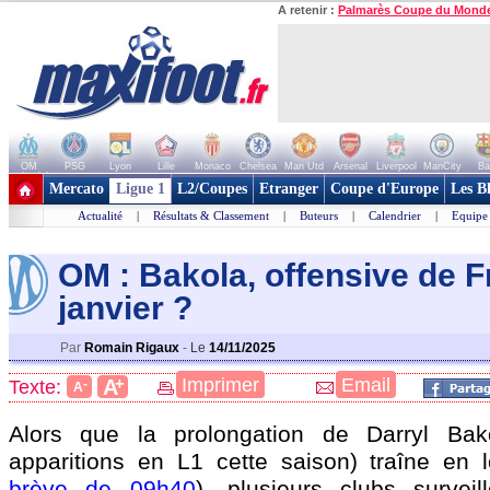
A retenir :
Palmarès Coupe du Mond
OM
PSG
Lyon
Lille
Monaco
Chelsea
Man Utd
Arsenal
Liverpool
ManCity
Ba
+ de clubs
Mercato
Ligue 1
L2/Coupes
Etranger
Coupe d'Europe
Les B
Actualité
|
Résultats & Classement
|
Buteurs
|
Calendrier
|
Equipe
OM : Bakola, offensive de F
janvie
r ?
Par
Romain Rigaux
-
Le
14/11/2025
+
Imprimer
Email
A
Texte:
-
A
Alors que la prolongation de Darryl
Bak
apparitions en L1 cette saison) traîne en 
brève de 09h40
), plusieurs clubs survei