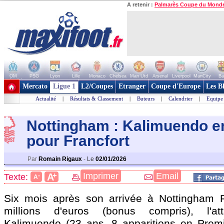
A retenir :
Palmarès Coupe du Mond
OM
PSG
Lyon
Lille
Monaco
Chelsea
Man Utd
Arsenal
Liverpool
ManCity
Ba
+ de clubs
Mercato
Ligue 1
L2/Coupes
Etranger
Coupe d'Europe
Les B
Actualité
|
Résultats & Classement
|
Buteurs
|
Calendrier
|
Equipe
Nottingham : Kalimuendo e
pour Francfort
Par
Romain Rigaux
-
Le
02/01/2026
+
Imprimer
Email
A
Texte:
-
A
Six mois après son arrivée à Nottingham F
millions d'euros (bonus compris), l'at
Kalimuendo
(23 ans, 8 apparitions en Prem