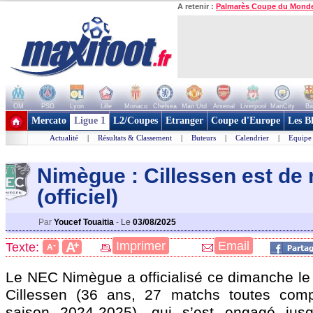
A retenir :
Palmarès Coupe du Mond
OM
PSG
Lyon
Lille
Monaco
Chelsea
Man Utd
Arsenal
Liverpool
ManCity
Ba
+ de clubs
Mercato
Ligue 1
L2/Coupes
Etranger
Coupe d'Europe
Les B
Actualité
|
Résultats & Classement
|
Buteurs
|
Calendrier
|
Equipe
Nimègue : Cillessen est de 
(officiel)
Par
Youcef Touaitia
-
Le
03/08/2025
+
Imprimer
Email
A
Texte:
-
A
Le NEC Nimègue a officialisé ce dimanche le 
Cillessen
(36 ans, 27 matchs toutes compé
saison 2024-2025), qui s’est engagé jusq