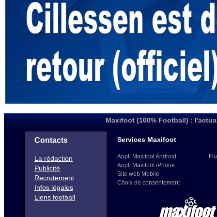
Maxifoot (100% Football) : l'actua
Services Maxifoot
Contacts
Appli Maxifoot Android
Flu
La rédaction
Appli Maxifoot iPhone
Publicité
Site web Mobile
Recrutement
Choix de consentement
Infos légales
Liens football