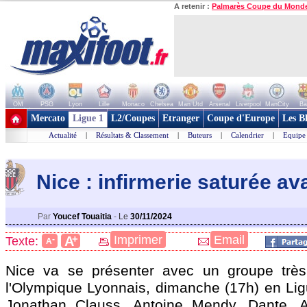
A retenir :
Palmarès Coupe du Mond
OM
PSG
Lyon
Lille
Monaco
Chelsea
Man Utd
Arsenal
Liverpool
ManCity
Ba
+ de clubs
Mercato
Ligue 1
L2/Coupes
Etranger
Coupe d'Europe
Les B
Actualité
|
Résultats & Classement
|
Buteurs
|
Calendrier
|
Equipe
Nice : infirmerie saturée av
Par
Youcef Touaitia
-
Le
30/11/2024
+
Imprimer
Email
A
Texte:
-
A
Nice va se présenter avec un groupe très
l'Olympique Lyonnais, dimanche (17h) en Lig
Jonathan Clauss, Antoine Mendy, Dante, A