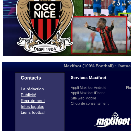
Maxifoot (100% Football) : l'actua
Services Maxifoot
Contacts
Appli Maxifoot Android
Flu
La rédaction
Appli Maxifoot iPhone
Publicité
Site web Mobile
Recrutement
Choix de consentement
Infos légales
Liens football