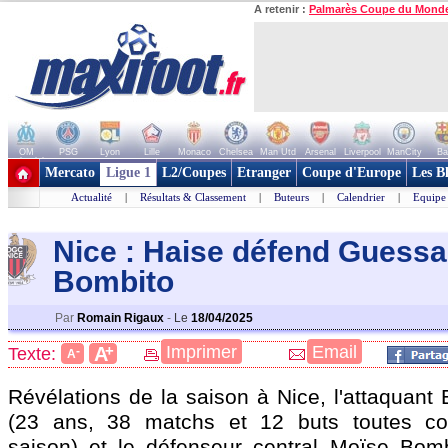
A retenir :
Palmarès Coupe du Mond
OM
PSG
Lyon
Lille
Monaco
Chelsea
Man Utd
Arsenal
Liverpool
ManCity
Ba
+ de clubs
Mercato
Ligue 1
L2/Coupes
Etranger
Coupe d'Europe
Les B
Actualité
|
Résultats & Classement
|
Buteurs
|
Calendrier
|
Equipe
Nice : Haise défend Guessa
Bombito
Par
Romain Rigaux
-
Le
18/04/2025
+
Imprimer
Email
A
Texte:
-
A
Révélations de la saison à Nice, l'attaquan
(23 ans, 38 matchs et 12 buts toutes com
saison) et le défenseur central Moïse
Bomb