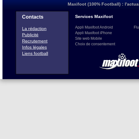
Maxifoot (100% Football) : l'actua
Services Maxifoot
Contacts
Appli Maxifoot Android
Flu
La rédaction
Appli Maxifoot iPhone
Publicité
Site web Mobile
Recrutement
Choix de consentement
Infos légales
Liens football