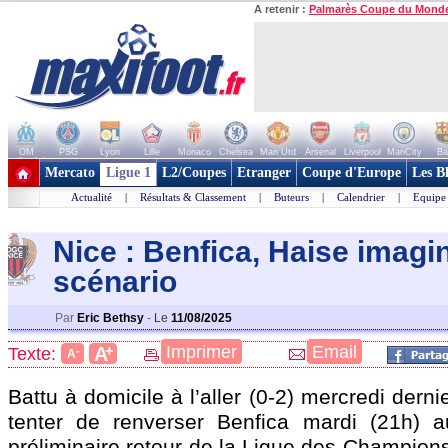
A retenir :
Palmarès Coupe du Mond
OM
PSG
Lyon
Lille
Monaco
Chelsea
Man Utd
Arsenal
Liverpool
ManCity
Ba
+ de clubs
Mercato
Ligue 1
L2/Coupes
Etranger
Coupe d'Europe
Les B
Actualité
|
Résultats & Classement
|
Buteurs
|
Calendrier
|
Equipe
Nice : Benfica, Haise imagi
scénario
Par
Eric Bethsy
-
Le
11/08/2025
+
Imprimer
Email
A
Texte:
-
A
Battu à domicile à l’aller (0-2) mercredi dern
tenter de renverser Benfica mardi (21h) a
préliminaire retour de la Ligue des Champions