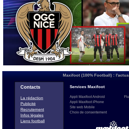
Maxifoot (100% Football) : l'actua
Services Maxifoot
Contacts
Appli Maxifoot Android
Flu
La rédaction
Appli Maxifoot iPhone
Publicité
Site web Mobile
Recrutement
Choix de consentement
Infos légales
Liens football