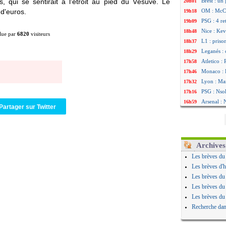
s, qui se sentirait à l'étroit au pied du Vésuve. Le
Brest : un
20h01
 d'euros.
OM : McCo
19h18
PSG : 4 re
19h09
Nice : Kevi
18h48
lue par
6820
visiteurs
L1 : priso
18h37
Leganés : 
18h29
Atletico :
17h58
Monaco : F
17h46
Lyon : Man
17h32
PSG : Nsok
17h16
Arsenal : 
16h59
Partager sur Twitter
Real : Mas
16h37
Man City :
16h33
Rennes : H
16h27
Palace : T
16h22
Archives
OM : B. Ge
16h07
Les brèves du
TFC : Sion
15h46
Les brèves d'h
PSG : Liv
15h41
Les brèves du
Norvège : 
15h20
Les brèves du
PSG : Mbay
14h55
Les brèves du
Monaco : F
14h38
Recherche dan
Grenade :
14h19
Juve : Zhe
13h56