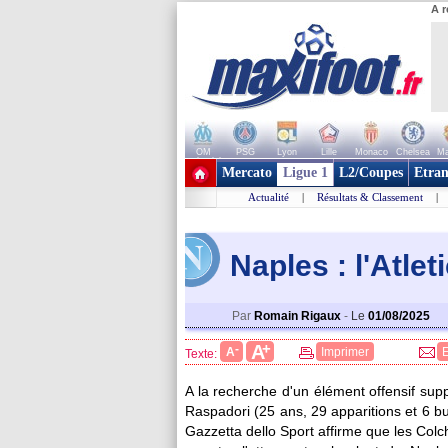
A r
OM
PSG
Lyon
Lille
Monaco
Chelsea
Ma
+ de clubs
Mercato
Ligue 1
L2/Coupes
Etran
Actualité
|
Résultats & Classement
|
Naples : l'Atle
Par
Romain Rigaux
-
Le
01/08/2025
+
A
-
A
Imprimer
Texte:
A la recherche d'un élément offensif sup
Raspadori
(25 ans, 29 apparitions et 6 b
Gazzetta dello Sport affirme que les Co