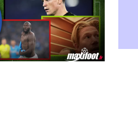
Rennes : H
06/08
Man City :
06/08
Man Utd : Z
06/08
Amical : M
06/08
Nantes : De
06/08
OM : le clu
06/08
Monaco : l
06/08
FIFA : Teb
06/08
FIFA : l'UE
06/08
PSG : Teba
06/08
Real : Vini
06/08
Lyon : Man
06/08
OM : une o
06/08
Real : c'es
06/08
Troyes : Ju
06/08
PSG : Aklio
06/08
OM : une o
06/08
PSG : cont
06/08
Ouganda : 
06/08
Arsenal : A
06/08
Chelsea : P
06/08
FIFA : le 
06/08
PSG : l'ét
06/08