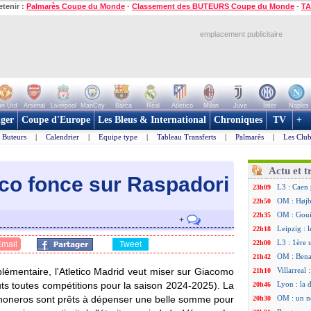
etenir :
Palmarès Coupe du Monde
-
Classement des BUTEURS Coupe du Monde
-
TA
emplacement publicitaire
n Utd
Arsenal
Liverpool
ManCity
Barca
Real
Atletico
Milan
Juve
Inter
Naples
ger
Coupe d'Europe
Les Bleus & International
Chroniques
TV
+
Buteurs
|
Calendrier
|
Equipe type
|
Tableau Transferts
|
Palmarès
|
Les Club
Actu et t
tico fonce sur Raspadori
L3 : Caen 
23h09
OM : Højbj
22h50
OM : Goui
22h35
+
Leipzig : l
22h18
L3 : 1ère 
22h00
Email
Tweet
OM : Bena
21h42
plémentaire, l'Atletico Madrid veut miser sur Giacomo
Villarreal
21h10
uts toutes compétitions pour la saison 2024-2025). La
Lyon : la 
20h46
lchoneros sont prêts à dépenser une belle somme pour
OM : un n
20h30