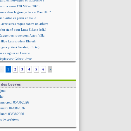
 gardien norvégien en approche ?
urt a versé 120 M€ en 2026
tours dans le groupe face à Man Utd ?
n Carlos va partir en Italie
n avec sursis requis contre un arbitre
c'est signé pour Luca Zidane (off.)
 Ruggeri en route pour Aston Villa
ilipe Luis soutient Biereth
gala prêté à Getafe (officiel)
i va signer en Croatie
Naples vise Gabriel Jesus
tantuono prêté à la Fiorentina (off.)
<
1
2
3
4
5
6
>
 accord avec le Barça pour Rodri ?
aise a prolongé (officiel)
omiyasu a convaincu (officiel)
 des brèves
nesio - "ce n'est pas idéal"
 jour
 Oppong signe pour 4 ans (officiel)
ier
erpool va proposer 115 M€ pour Barcola
 mercredi 05/08/2026
la démission d'Infantino réclamée
 mardi 04/08/2026
e, deux pistes se détachent
 lundi 03/08/2026
ilipe Luis veut remplacer Akliouche
s les archives
 Luca Zidane va changer de club
grova très clair sur son futur