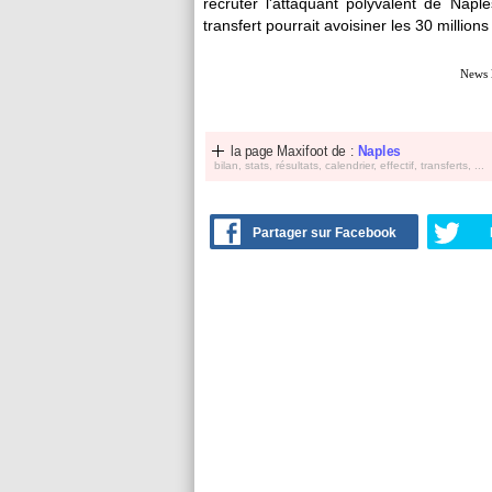
recruter l'attaquant polyvalent de Naple
transfert pourrait avoisiner les 30 millions
News 
la page Maxifoot de :
Naples
bilan, stats, résultats, calendrier, effectif, transferts, ...
Partager sur Facebook