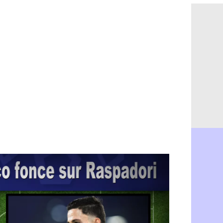
OM : Aguer
13h35
Arsenal : 
13h12
Nantes : d
12h48
Monaco : 
12h25
Man Utd : 
12h06
Man City :
11h53
Naples : l
11h31
OM : Lucas
11h10
PSG : le c
10h52
PSG : une 
10h33
Francfort 
10h12
Strasbourg
10h09
Monaco : F
10h05
Dortmund 
09h44
Barça : pr
09h24
Argentine 
09h06
Tottenham
08h44
Barça : l'
08h22
FIFA : la C
06/08
CdM 2030 :
06/08
Rennes : Em
06/08
Côte d'Ivoi
06/08