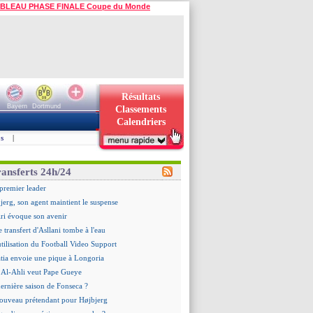
BLEAU PHASE FINALE Coupe du Monde
Résultats
Bayern
Dortmund
Classements
Calendriers
s
|
ransferts 24h/24
premier leader
erg, son agent maintient le suspense
ri évoque son avenir
e transfert d'Asllani tombe à l'eau
utilisation du Football Video Support
tia envoie une pique à Longoria
 : Al-Ahli veut Pape Gueye
dernière saison de Fonseca ?
ouveau prétendant pour Højbjerg