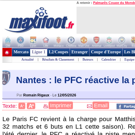
A retenir :
Palmarès Coupe du Mond
OM
PSG
Lyon
Lille
Monaco
Chelsea
Man Utd
Arsenal
Liverpool
ManCity
Ba
+ de clubs
Mercato
Ligue 1
L2/Coupes
Etranger
Coupe d'Europe
Les B
Actualité
|
Résultats & Classement
|
Buteurs
|
Calendrier
|
Equipe
Nantes : le PFC réactive la 
Par
Romain Rigaux
-
Le
12/05/2026
+
Imprimer
Email
A
Texte:
-
A
Le Paris FC revient à la charge pour Matth
32 matchs et 6 buts en L1 cette saison). R
l'été dernier, le PFC a réactivé la piste men