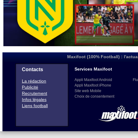
Maxifoot (100% Football) : l'actua
Services Maxifoot
Contacts
Appli Maxifoot Android
Flu
La rédaction
Appli Maxifoot iPhone
Publicité
Site web Mobile
Recrutement
Choix de consentement
Infos légales
Liens football