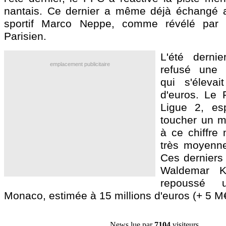
nantais. Ce dernier a même déjà échangé a
sportif Marco Neppe, comme révélé par 
Parisien.
L'été dernie
emplacement publicitaire
refusé une o
qui s'élevai
d'euros. Le 
Ligue 2, esp
toucher un m
à ce chiffre 
très moyenne
Ces derniers 
Waldemar Ki
repoussé 
Monaco, estimée à 15 millions d'euros (+ 5 M
News lue par
7104
visiteurs