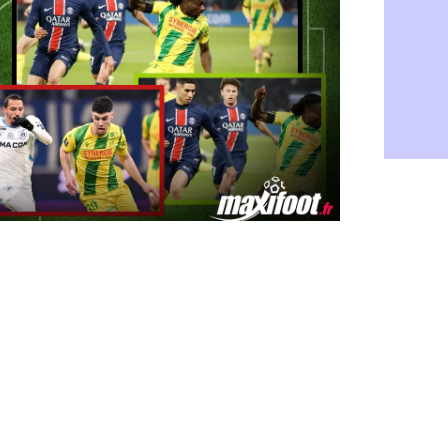
Rennes : H
06/08
Man City :
06/08
Man Utd : Z
06/08
Amical : M
06/08
Nantes : De
06/08
OM : le clu
06/08
Monaco : l
06/08
FIFA : Teb
06/08
FIFA : l'UE
06/08
PSG : Teba
06/08
Real : Vini
06/08
Lyon : Man
06/08
OM : une o
06/08
Real : c'es
06/08
Troyes : Ju
06/08
PSG : Aklio
06/08
OM : une o
06/08
PSG : cont
06/08
Ouganda : 
06/08
Arsenal : A
06/08
Chelsea : P
06/08
FIFA : le 
06/08
PSG : l'ét
06/08