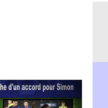
OM : Aguer
07/08
Arsenal : G
07/08
Nantes : d
07/08
Monaco : l
07/08
Man Utd : B
07/08
Man City :
07/08
Naples : l
07/08
OM : Lucas
07/08
PSG : le co
07/08
PSG : une 
07/08
Francfort :
07/08
Strasbourg 
07/08
Monaco : F
07/08
Dortmund :
07/08
Barça : pr
07/08
Argentine :
07/08
Tottenham 
07/08
Barça : l'a
07/08
FIFA : la C
06/08
CdM 2030 :
06/08
Rennes : Em
06/08
Côte d'Ivoi
06/08