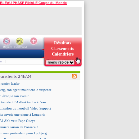
BLEAU PHASE FINALE Coupe du Monde
Résultats
Bayern
Dortmund
Classements
Calendriers
s
|
ransferts 24h/24
premier leader
erg, son agent maintient le suspense
i évoque son avenir
e transfert d'Asllani tombe à l'eau
tilisation du Football Video Support
ia envoie une pique à Longoria
: Al-Ahli veut Pape Gueye
ernière saison de Fonseca ?
uveau prétendant pour Højbjerg