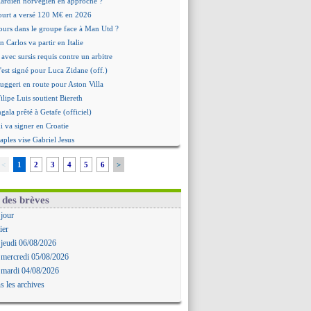
 gardien norvégien en approche ?
urt a versé 120 M€ en 2026
tours dans le groupe face à Man Utd ?
n Carlos va partir en Italie
 avec sursis requis contre un arbitre
'est signé pour Luca Zidane (off.)
Ruggeri en route pour Aston Villa
lipe Luis soutient Biereth
ala prêté à Getafe (officiel)
 va signer en Croatie
aples vise Gabriel Jesus
antuono prêté à la Fiorentina (off.)
<
1
2
3
4
5
6
>
 accord avec le Barça pour Rodri ?
ise a prolongé (officiel)
miyasu a convaincu (officiel)
 des brèves
esio - "ce n'est pas idéal"
 jour
 Oppong signe pour 4 ans (officiel)
ier
rpool va proposer 115 M€ pour Barcola
 jeudi 06/08/2026
la démission d'Infantino réclamée
 mercredi 05/08/2026
e, deux pistes se détachent
 mardi 04/08/2026
ilipe Luis veut remplacer Akliouche
s les archives
Luca Zidane va changer de club
rova très clair sur son futur