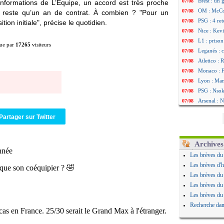
Brest : un
07/08
 informations de L’Équipe, un accord est très proche
OM : McCo
07/08
ne reste qu’un an de contrat. À combien ? "Pour un
PSG : 4 re
07/08
on initiale", précise le quotidien.
Nice : Kevi
07/08
L1 : prison
07/08
ue par
17265
visiteurs
Leganés : c
07/08
Atletico : 
07/08
Monaco : Fi
07/08
Lyon : Mang
07/08
PSG : Nsoki
07/08
Arsenal : N
07/08
Real : Mast
07/08
Partager sur Twitter
Man City :
07/08
Rennes : Ha
07/08
Palace : To
07/08
Archives
OM : B. Gen
07/08
Les brèves du
TFC : Sion
07/08
Les brèves d'h
PSG : Live
07/08
Les brèves du
Norvège : 
07/08
Les brèves du
PSG : Mbay
07/08
Les brèves du
Monaco : F
07/08
Recherche dan
Grenade : 
07/08
Juve : Zheg
07/08