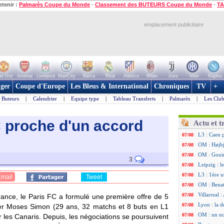
etenir :
Palmarès Coupe du Monde
-
Classement des BUTEURS Coupe du Monde
-
TA
emplacement publicitaire
n Utd
Arsenal
Liverpool
ManCity
Barca
Real
Atletico
Milan
Juve
Inter
Naples
ger
Coupe d'Europe
Les Bleus & International
Chroniques
TV
+
Buteurs
|
Calendrier
|
Equipe type
|
Tableau Transferts
|
Palmarès
|
Les Club
C proche d'un accord
Actu et t
L3 : Caen 
07/08
OM : Højbj
07/08
OM : Gouir
07/08
3
Leipzig : l
07/08
L3 : 1ère u
07/08
Email
Tweet
OM : Benat
07/08
Villarreal 
07/08
ce, le Paris FC a formulé une première offre de 5
Lyon : la d
07/08
lier Moses
Simon
(29 ans, 32 matchs et 8 buts en L1
OM : un no
07/08
r les Canaris. Depuis, les négociations se poursuivent