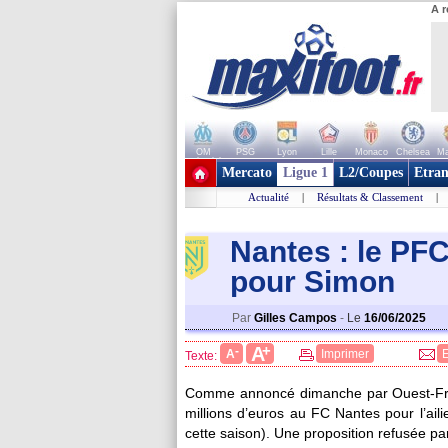
A r
OM
PSG
Lyon
Lille
Monaco
Chelsea
Ma
+ de clubs
Mercato
Ligue 1
L2/Coupes
Etran
Actualité
|
Résultats & Classement
|
Nantes : le PF
pour Simon
Par
Gilles Campos
-
Le
16/06/2025
+
A
-
A
Imprimer
Texte:
Comme annoncé dimanche par Ouest-Fran
millions d’euros au FC Nantes pour l’ai
cette saison). Une proposition refusée pa