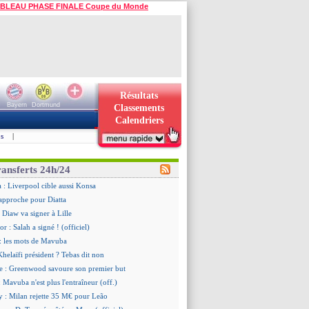
BLEAU PHASE FINALE Coupe du Monde
Résultats
Bayern
Dortmund
Classements
Calendriers
s
|
ransferts 24h/24
a : Liverpool cible aussi Konsa
approche pour Diatta
 Diaw va signer à Lille
r : Salah a signé ! (officiel)
: les mots de Mavuba
Khelaïfi président ? Tebas dit non
e : Greenwood savoure son premier but
 Mavuba n'est plus l'entraîneur (off.)
y : Milan rejette 35 M€ pour Leão