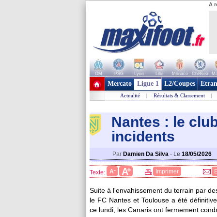
A r
OM
PSG
Lyon
Lille
Monaco
Chelsea
Ma
+ de clubs
Mercato
Ligue 1
L2/Coupes
Etran
Actualité
|
Résultats & Classement
|
Nantes : le cl
incidents
Par
Damien Da Silva
-
Le
18/05/2026
+
A
-
A
Imprimer
Texte:
Suite à l'envahissement du terrain par de
le FC Nantes et Toulouse a été définiti
ce lundi, les Canaris ont fermement cond