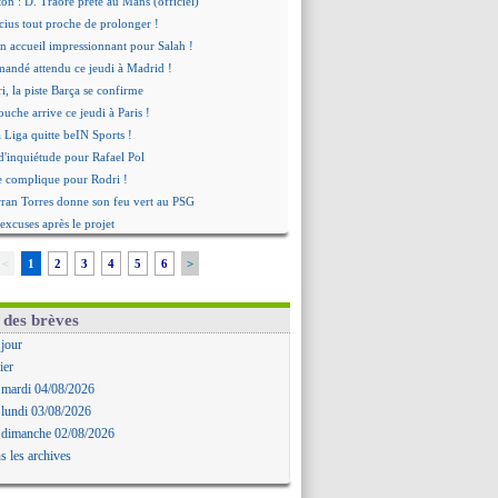
n : D. Traoré prêté au Mans (officiel)
icius tout proche de prolonger !
 accueil impressionnant pour Salah !
mandé attendu ce jeudi à Madrid !
i, la piste Barça se confirme
uche arrive ce jeudi à Paris !
a Liga quitte beIN Sports !
d'inquiétude pour Rafael Pol
se complique pour Rodri !
rran Torres donne son feu vert au PSG
 excuses après le projet
t fait pour Fekir (officiel)
<
1
2
3
4
5
6
>
onse imminente de Vinicius
Nørgaard transféré à Everton (off.)
Deschamps a discuté !
 des brèves
 Enrique satisfait malgré tout
 jour
ogba pointé du doigt
ier
biri n'est pas fan de la L1
 mardi 04/08/2026
ne offre de Fulham pour Aït Boudlal
 lundi 03/08/2026
omasson et Cresswell réconciliés
 dimanche 02/08/2026
: Nzonzi avait des pistes en L1
s les archives
gala sur le départ
senal s'incline face au Real Betis