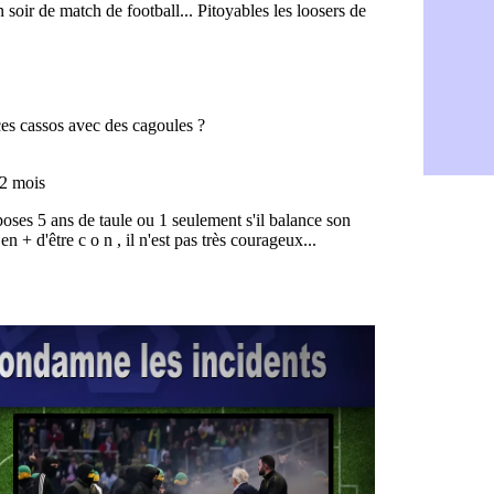
Naples : L
05/08
Feyenoord :
05/08
Brest : c'e
05/08
Amical : la
05/08
Amical : u
05/08
Amical : M
05/08
Inter : 40
05/08
Lille : un 
05/08
Lyon : Fons
05/08
OM : Aguer
05/08
Real : Endr
05/08
Real : ce s
05/08
OM : le ret
05/08
Hull : Tzol
05/08
PSG : Zaba
05/08
Man Utd : 
05/08
Sparta : le
05/08
Bordeaux :
05/08
Leverkusen
05/08
VIDEO : Ne
05/08
Arsenal : c
05/08
Lyon : Fon
05/08
Aston Vill
05/08