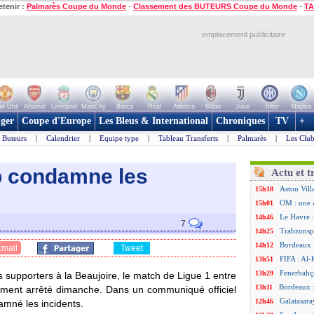
etenir :
Palmarès Coupe du Monde
-
Classement des BUTEURS Coupe du Monde
-
TA
emplacement publicitaire
n Utd
Arsenal
Liverpool
ManCity
Barca
Real
Atletico
Milan
Juve
Inter
Naples
ger
Coupe d'Europe
Les Bleus & International
Chroniques
TV
+
Buteurs
|
Calendrier
|
Equipe type
|
Tableau Transferts
|
Palmarès
|
Les Club
ub condamne les
Actu et t
Aston Vill
15h18
OM : une 
15h01
Le Havre :
14h46
7
Trabzonspo
14h25
Bordeaux 
14h12
Email
Tweet
FIFA : Al-
13h51
Fenerbahç
13h29
s supporters à la Beaujoire, le match de Ligue 1 entre
Bordeaux :
13h11
vement arrêté dimanche. Dans un communiqué officiel
Galatasara
12h46
amné les incidents.