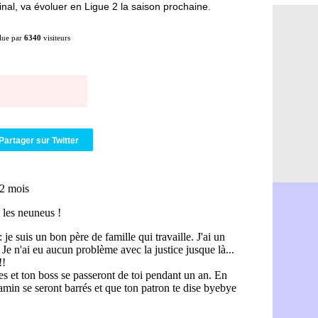
nal, va évoluer en Ligue 2 la saison prochaine.
Amical : lo
05/08
Man City :
05/08
lue par
6340
visiteurs
LdC : Fene
05/08
Al-Diriyah 
05/08
Atletico : 
05/08
Amical : p
05/08
VIDEO : le
05/08
CdM 2030 :
05/08
PSG : la c
05/08
Newcastle :
05/08
Partager sur Twitter
Real : une 
05/08
Amical : l
05/08
Monaco : Ca
05/08
Atletico : 
05/08
Real : Dio
05/08
Arsenal : H
05/08
Man Utd : B
05/08
Roma : Mol
05/08
Le Havre : 
05/08
Chelsea : 
05/08
Atletico : 
05/08
FIFA : Figo
05/08