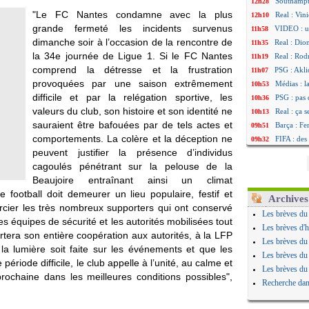
Southampto
12h28
"Le FC Nantes condamne avec la plus
Real : Vin
12h10
grande fermeté les incidents survenus
VIDEO : un
11h58
dimanche soir à l’occasion de la rencontre de
Real : Dio
11h35
la 34e journée de Ligue 1. Si le FC Nantes
Real : Rodr
11h19
comprend la détresse et la frustration
PSG : Aklio
11h07
provoquées par une saison extrêmement
Médias : l
10h53
difficile et par la relégation sportive, les
PSG : pas 
10h36
valeurs du club, son histoire et son identité ne
Real : ça 
10h13
sauraient être bafouées par de tels actes et
Barça : Fe
09h51
comportements. La colère et la déception ne
FIFA : des
09h32
peuvent justifier la présence d’individus
Abha : c'es
09h11
cagoulés pénétrant sur la pelouse de la
Real : rép
08h57
Beaujoire entraînant ainsi un climat
Arsenal : 
08h39
e football doit demeurer un lieu populaire, festif et
Al-Ahli : 
08h22
Archives
ercier les très nombreux supporters qui ont conservé
PSG : Luis
00h06
Les brèves du
es équipes de sécurité et les autorités mobilisées tout
Monaco : P
05/08
Les brèves d'h
tera son entière coopération aux autorités, à la LFP
Rennes : Za
05/08
Les brèves du
 la lumière soit faite sur les événements et que les
Rennes : u
05/08
Les brèves du
période difficile, le club appelle à l’unité, au calme et
VIDEO : Th
05/08
Les brèves du
rochaine dans les meilleures conditions possibles",
Dunkerque 
05/08
Recherche dan
Lyon : Man
05/08
Amical : Ar
05/08