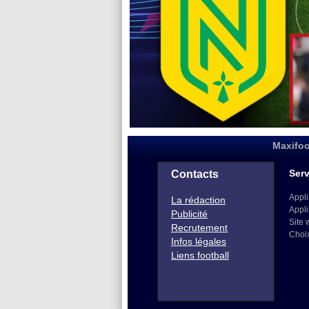
Maxifoo
Serv
Contacts
Appli
La rédaction
Appli
Publicité
Site 
Recrutement
Choi
Infos légales
Liens football