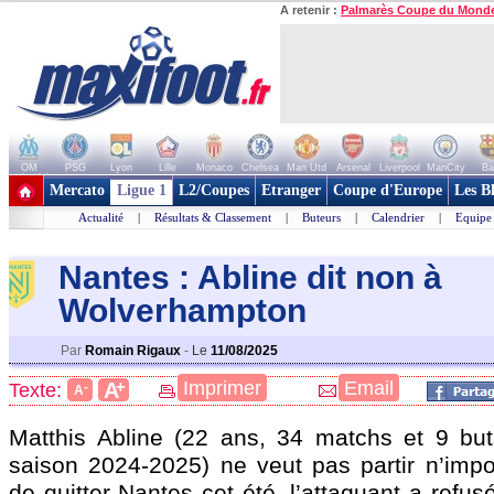
A retenir :
Palmarès Coupe du Mond
OM
PSG
Lyon
Lille
Monaco
Chelsea
Man Utd
Arsenal
Liverpool
ManCity
Ba
+ de clubs
Mercato
Ligue 1
L2/Coupes
Etranger
Coupe d'Europe
Les B
Actualité
|
Résultats & Classement
|
Buteurs
|
Calendrier
|
Equipe
Nantes : Abline dit non à
Wolverhampton
Par
Romain Rigaux
-
Le
11/08/2025
+
Imprimer
Email
A
Texte:
-
A
Matthis
Abline
(22 ans, 34 matchs et 9 but
saison 2024-2025) ne veut pas partir n’impo
de quitter Nantes cet été, l’attaquant a refus