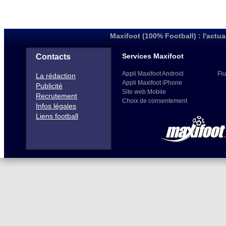
Maxifoot (100% Football) : l'actua
Services Maxifoot
Contacts
Appli Maxifoot Android
Flu
La rédaction
Appli Maxifoot iPhone
Publicité
Site web Mobile
Recrutement
Choix de consentement
Infos légales
Liens football